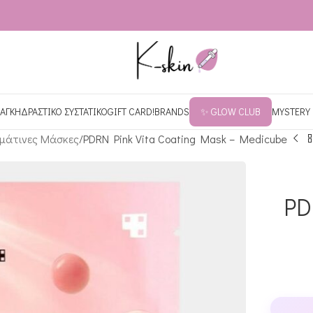
ΑΓΚΗ
ΔΡΑΣΤΙΚΟ ΣΥΣΤΑΤΙΚΟ
GIFT CARD!
BRANDS
✨ GLOW CLUB
MYSTERY
μάτινες Μάσκες
PDRN Pink Vita Coating Mask – Medicube
PD