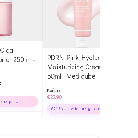
Cica
ΝΕΑ 
PDRN Pink Hyaluronic
oner 250ml –
PDR
Moisturizing Cream
Mas
50ml- Medicube
e
Μάσκ
Κρέμες
€
22.90
€
5.6
ne πληρωμή
€
21.76
με online πληρωμή
€
5.