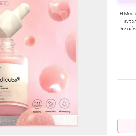
Η Medi
εντα
βελτιών