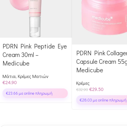
PDRN Pink Peptide Eye
PDRN Pink Collage
Cream 30ml –
Capsule Cream 55g
Medicube
Medicube
Μάτια
,
Κρέμες Ματιών
€
24.90
Κρέμες
€
29.50
€
32.90
€
23.66
με online πληρωμή
€
28.03
με online πληρωμή