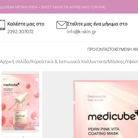
Skip to navigation
Skip to main content
ΔΩΡΕΑΝ ΜΕΤΑΦΟΡΙΚΑ + SHEET MASK ΓΙΑ ΑΓΟΡΕΣ ΑΝΩ ΤΩΝ 49€
Καλέστε μας στο
Στείλτε μας ένα μήνυμα στο
2392.307072
info@k-skin.gr
ΠΡΟΙΟΝΤΑ
ΣΤΟΧΕΥΜΕΝΗ ΑΝ
Αρχική σελίδα
Κορεάτικα & Ιαπωνικά Καλλυντικά
Μάσκες
Υφασ