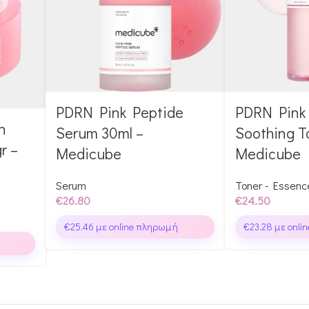
PDRN Pink Peptide
PDRN Pink 
n
Serum 30ml –
Soothing T
r –
Medicube
Medicube
Serum
Toner - Essenc
€
26.80
€
24.50
€
25.46
με online πληρωμή
€
23.28
με onli