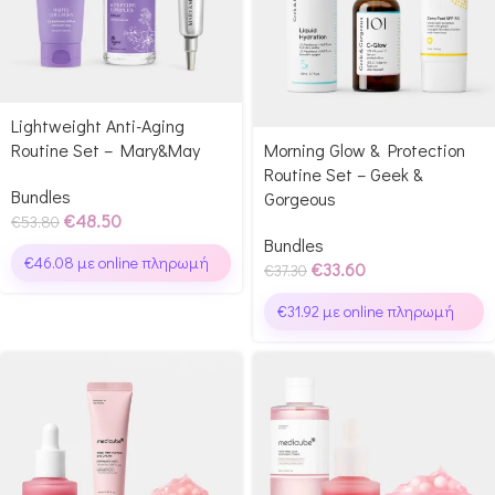
Lightweight Anti-Aging
Routine Set – Mary&May
Morning Glow & Protection
Routine Set – Geek &
Bundles
Gorgeous
€
48.50
€
53.80
Bundles
€
46.08
με online πληρωμή
€
33.60
€
37.30
€
31.92
με online πληρωμή