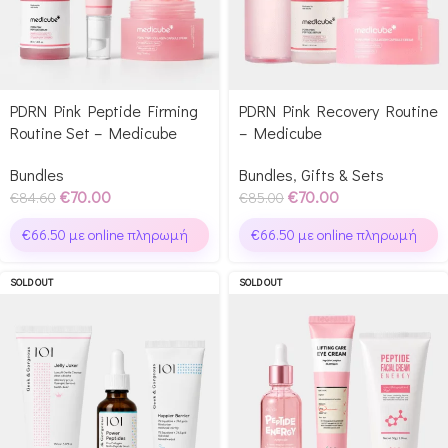
PDRN Pink Peptide Firming
PDRN Pink Recovery Routine
Routine Set – Medicube
– Medicube
Bundles
Bundles
,
Gifts & Sets
€
70.00
€
70.00
€
84.60
€
85.00
€
66.50
με online πληρωμή
€
66.50
με online πληρωμή
SOLD OUT
SOLD OUT