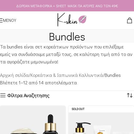
ΔΩΡΕΑΝ ΜΕΤΑΦΟΡΙΚΑ + SHEET MASK ΓΙΑ ΑΓΟΡΕΣ ΑΝΩ ΤΩΝ 49€
Skip to navigation
Skip to main content
ΜΕΝΟΥ
Bundles
Τα bundles είναι σετ κορεάτικων προϊόντων που επιλέξαμε
εμείς να συνδυάσουμε μεταξύ τους, σε καλύτερη τιμή από το αν
τα αγοράζατε μεμονωμένα!
Αρχική σελίδα
Κορεάτικα & Ιαπωνικά Καλλυντικά
Bundles
Βλέπετε 1–12 από 14 αποτελέσματα
Φίλτρα Αναζητησης
SOLD OUT