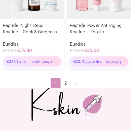
Peptide Night Repair
Peptide Power Anti-Aging
Routine – Geek & Gorgeous
Routine – Esfolio
Bundles
Bundles
€
35.80
€
25.00
€
39.80
€
28.60
€
34.01
με online πληρωμή
€
23.75
με online πληρωμή
1
2
→