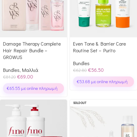
Damage Therapy Complete
Even Tone & Barrier Care
Hair Repair Bundle –
Routine Set – Purito
GROWUS
Bundles
Bundles
,
Μαλλιά
€
56.50
€
62.80
€
69.00
€
81.20
€
53.68
με online πληρωμή
€
65.55
με online πληρωμή
SOLD OUT