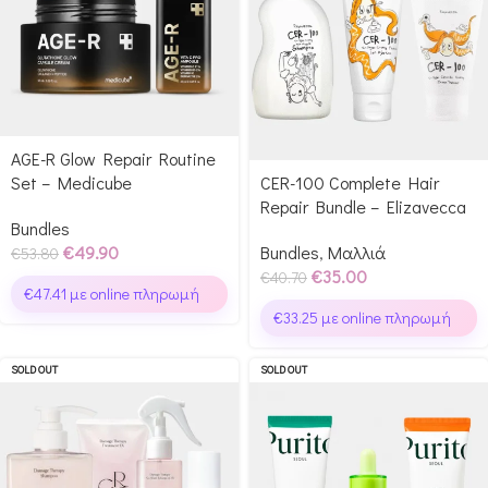
AGE-R Glow Repair Routine
Set – Medicube
CER-100 Complete Hair
Repair Bundle – Elizavecca
Bundles
€
49.90
Bundles
,
Μαλλιά
€
53.80
€
35.00
€
40.70
€
47.41
με online πληρωμή
€
33.25
με online πληρωμή
SOLD OUT
SOLD OUT