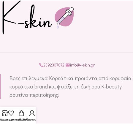
2392307072
|
info@k-skin.gr
Βρες επιλεγμένα Κορεάτικα προϊόντα από κορυφαία
κορεάτικα brand και φτιάξε τη δική σου K-beauty
ρουτίνα περιποίησης!
ΠΛΗΡΟΦΟΡΊΕΣ
αταστημα
Λιστα αγαπημενων
Καλαθι
Λογαριασμος
KOREAN SKINCARE