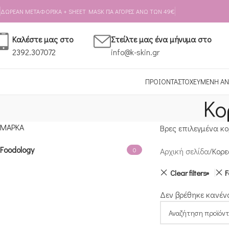
Skip to navigation
Skip to main content
ΔΩΡΕΑΝ ΜΕΤΑΦΟΡΙΚΑ + SHEET MASK ΓΙΑ ΑΓΟΡΕΣ ΑΝΩ ΤΩΝ 49€
Καλέστε μας στο
Στείλτε μας ένα μήνυμα στο
2392.307072
info@k-skin.gr
ΠΡΟΙΟΝΤΑ
ΣΤΟΧΕΥΜΕΝΗ ΑΝ
Κο
ΜΆΡΚΑ
Βρες επιλεγμένα κο
Foodology
0
Αρχική σελίδα
Κορε
Clear filters
F
Δεν βρέθηκε κανένα