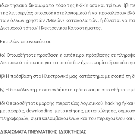
ιδιοκτησιακά δικαιώματα τόσο της K-Skin όσο και τρίτων, (β) 
της λειτουργίας οποιουδήποτε λογισμικού ή να προκαλέσουν βλ
των άλλων χρηστών /Μελών/ καταναλωτών, ή δύναται να παρ
Δικτυακού τόπου/ Ηλεκτρονικού Καταστήματος.
Επιπλέον απαγορεύεται:
(α) Οποιαδήποτε πρόσβαση ή απόπειρα πρόσβασης σε πληροφορ
Δικτυακού τόπου και για τα οποία δεν έχετε καμία εξουσιοδότησ
(β) Η πρόσβαση στο Ηλεκτρονικό μας κατάστημα με σκοπό τη δ
(γ) Η διευκόλυνση με οποιονδήποτε τρόπο και με οποιαδήποτε
(δ) Οποιασδήποτε μορφής πειρατείας Λογισμικού, hacking ή/κ
μεταφοράς, downloading, μεταποίησης, μεταπώλησης, δημιου
πληροφοριών, συμπεριλαμβανομένων και του περιεχομένου και υλ
ΔΙΚΑΙΩΜΑΤΑ ΠΝΕΥΜΑΤΙΚΗΣ ΙΔΙΟΚΤΗΣΙΑΣ