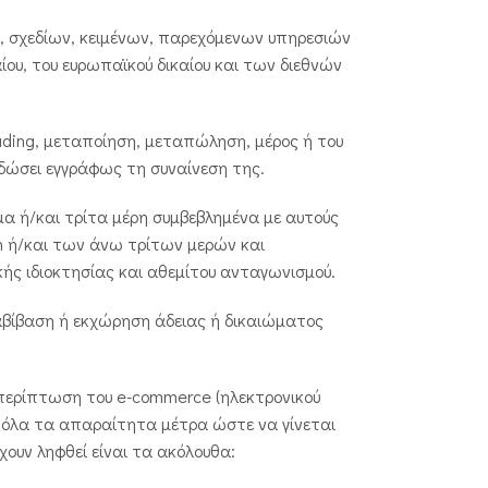
, σχεδίων, κειμένων, παρεχόμενων υπηρεσιών
ίου, του ευρωπαϊκού δικαίου και των διεθνών
ding, μεταποίηση, μεταπώληση, μέρος ή του
 δώσει εγγράφως τη συναίνεση της.
μα ή/και τρίτα μέρη συμβεβλημένα με αυτούς
in ή/και των άνω τρίτων μερών και
κής ιδιοκτησίας και αθεμίτου ανταγωνισμού.
ταβίβαση ή εκχώρηση άδειας ή δικαιώματος
ν περίπτωση του e-commerce (ηλεκτρονικού
βει όλα τα απαραίτητα μέτρα ώστε να γίνεται
ουν ληφθεί είναι τα ακόλουθα: