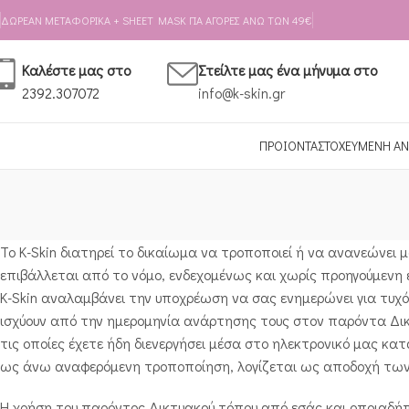
Skip to navigation
Skip to main content
ΔΩΡΕΑΝ ΜΕΤΑΦΟΡΙΚΑ + SHEET MASK ΓΙΑ ΑΓΟΡΕΣ ΑΝΩ ΤΩΝ 49€
Καλέστε μας στο
Στείλτε μας ένα μήνυμα στο
2392.307072
info@k-skin.gr
ΠΡΟΙΟΝΤΑ
ΣΤΟΧΕΥΜΕΝΗ ΑΝ
Το K-Skin διατηρεί το δικαίωμα να τροποποιεί ή να ανανεώνει
επιβάλλεται από το νόμο, ενδεχομένως και χωρίς προηγούμενη
K-Skin αναλαμβάνει την υποχρέωση να σας ενημερώνει για τυχ
ισχύουν από την ημερομηνία ανάρτησης τους στον παρόντα Δι
τις οποίες έχετε ήδη διενεργήσει μέσα στο ηλεκτρονικό μας κ
ως άνω αναφερόμενη τροποποίηση, λογίζεται ως αποδοχή των
Η χρήση του παρόντος Δικτυακού τόπου από εσάς και οποιαδήπ