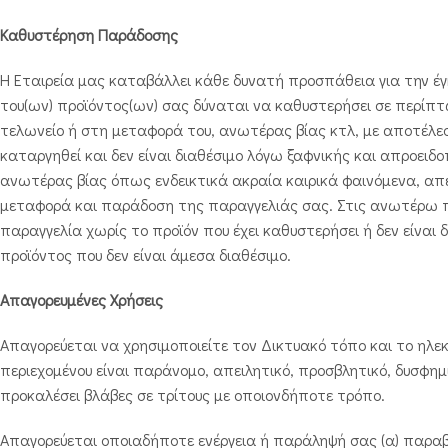
Καθυστέρηση Παράδοσης
Η Εταιρεία μας καταβάλλει κάθε δυνατή προσπάθεια για την 
του(ων) προϊόντος(ων) σας δύναται να καθυστερήσει σε περίπτ
τελωνείο ή στη μεταφορά του, ανωτέρας βίας κτλ, με αποτέλεσμ
καταργηθεί και δεν είναι διαθέσιμο λόγω ξαφνικής και απροειδ
ανωτέρας βίας όπως ενδεικτικά ακραία καιρικά φαινόμενα, απερ
μεταφορά και παράδοση της παραγγελιάς σας. Στις ανωτέρω π
παραγγελία χωρίς το προϊόν που έχει καθυστερήσει ή δεν είναι
προϊόντος που δεν είναι άμεσα διαθέσιμο.
Απαγορευμένες Χρήσεις
Απαγορεύεται να χρησιμοποιείτε τον Δικτυακό τόπο και το ηλε
περιεχομένου είναι παράνομο, απειλητικό, προσβλητικό, δυσφημισ
προκαλέσει βλάβες σε τρίτους με οποιονδήποτε τρόπο.
Απαγορεύεται οποιαδήποτε ενέργεια ή παράληψή σας (α) παραβι