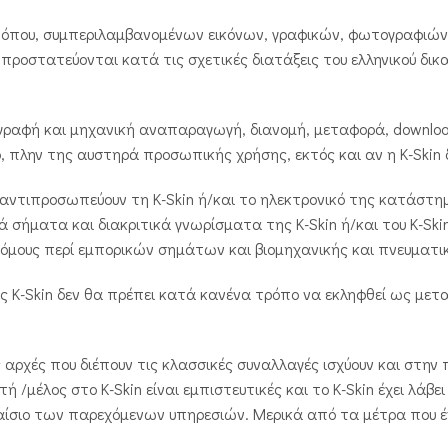
 τόπου, συμπεριλαμβανομένων εικόνων, γραφικών, φωτογραφιών
προστατεύονται κατά τις σχετικές διατάξεις του ελληνικού δικα
γραφή και μηχανική αναπαραγωγή, διανομή, μεταφορά, downloa
ό, πλην της αυστηρά προσωπικής χρήσης, εκτός και αν η K-Skin
 αντιπροσωπεύουν τη K-Skin ή/και το ηλεκτρονικό της κατάστη
κά σήματα και διακριτικά γνωρίσματα της K-Skin ή/και του K-Sk
 νόμους περί εμπορικών σημάτων και βιομηχανικής και πνευματι
ες K-Skin δεν θα πρέπει κατά κανένα τρόπο να εκληφθεί ως με
ς αρχές που διέπουν τις κλασσικές συναλλαγές ισχύουν και στη
τή /μέλος στο K-Skin είναι εμπιστευτικές και το K-Skin έχει λά
αίσιο των παρεχόμενων υπηρεσιών. Μερικά από τα μέτρα που έχ