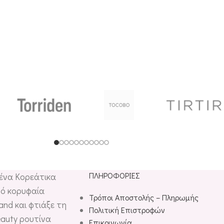
SKIN627
ΠΛΗΡΟΦΟΡΊΕΣ
μένα Κορεάτικα
ό κορυφαία
Τρόποι Αποστολής – Πληρωμής
and και φτιάξε τη
Πολιτική Επιστροφών
eauty ρουτίνα
Επικοινωνία