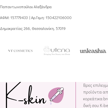
Παπαντωνοπούλου Αλεξάνδρα
ΑΦΜ: 157779433 | Αρ.Γεμη: 150422106000
Δημοκρατίας 266, Θεσσαλονίκη, 57019
Sungboon
Editor
Βρες επιλεγ
προϊόντα απ
κορεάτικα br
δική σου K-b