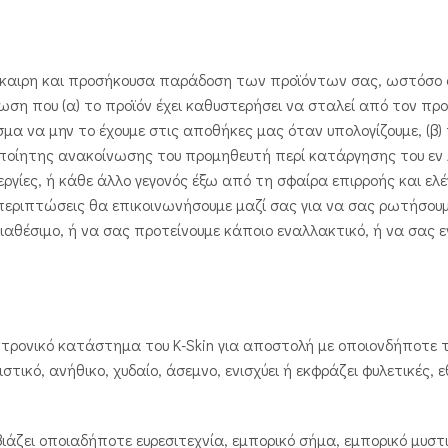
έγκαιρη και προσήκουσα παράδοση των προϊόντων σας, ωστόσο 
ωση που (α) το προϊόν έχει καθυστερήσει να σταλεί από τον π
α να μην το έχουμε στις αποθήκες μας όταν υπολογίζουμε, (β) 
οποίητης ανακοίνωσης του προμηθευτή περί κατάργησης του εν λ
γίες, ή κάθε άλλο γεγονός έξω από τη σφαίρα επιρροής και ελέ
εριπτώσεις θα επικοινωνήσουμε μαζί σας για να σας ρωτήσου
 διαθέσιμο, ή να σας προτείνουμε κάποιο εναλλακτικό, ή να σας
κτρονικό κατάστημα του K-Skin για αποστολή με οποιονδήποτε 
τικό, ανήθικο, χυδαίο, άσεμνο, ενισχύει ή εκφράζει φυλετικές, ε
άζει οποιαδήποτε ευρεσιτεχνία, εμπορικό σήμα, εμπορικό μυστ