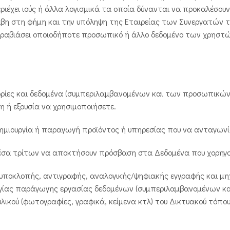
περιέχει ιούς ή άλλα λογισμικά τα οποία δύνανται να προκαλέσ
άβη στη φήμη και την υπόληψη της Εταιρείας των Συνεργατών τ
αβιάσει οποιοδήποτε προσωπικό ή άλλο δεδομένο των χρηστ
ίες και δεδομένα (συμπεριλαμβανομένων και των προσωπικών 
η ή εξουσία να χρησιμοποιήσετε.
ημιουργία ή παραγωγή προϊόντος ή υπηρεσίας που να ανταγωνίζ
 μέσα τρίτων να αποκτήσουν πρόσβαση στα Δεδομένα που χορηγο
αι υποκλοπής, αντιγραφής, αναλογικής/ψηφιακής εγγραφής και 
ργίας παράγωγης εργασίας δεδομένων (συμπεριλαμβανομένων κ
ικού (φωτογραφίες, γραφικά, κείμενα κτλ) του Δικτυακού τόπου