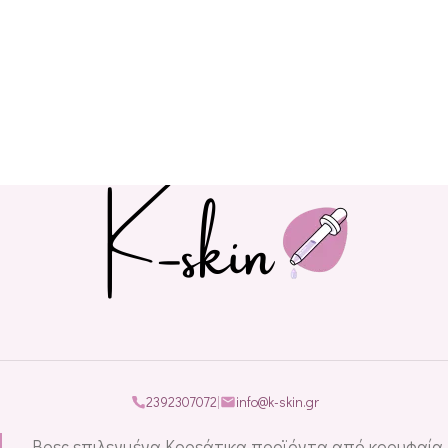
2392307072
|
info@k-skin.gr
Βρες επιλεγμένα Κορεάτικα προϊόντα από κορυφαία