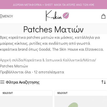
ΔΩΡΕΑΝ ΜΕΤΑΦΟΡΙΚΑ + SHEET MASK ΓΙΑ ΑΓΟΡΕΣ ΑΝΩ ΤΩΝ 49€
Skip to navigation
Skip to main content
ΜΕΝΟΥ
Patches Ματιών
Βρες κορεάτικα patches ματιών και μάσκες, κατάλληλα για
μαύρους κύκλους, ρυτίδες και ενυδάτωση από γνωστά
κορεάτικα brand όπως Goodal, The Skin House και Elizavecca.
Αρχική σελίδα
Κορεάτικα & Ιαπωνικά Καλλυντικά
Μάτια
Patches Ματιών
Προβάλλονται όλα - 12 αποτελέσματα
Φίλτρα Αναζητησης
SOLD OUT
SOLD OUT