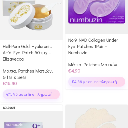
No.9 NAD Collagen Under
Hell-Pore Gold Hyaluronic
Eye Patches 1Pair –
Acid Eye Patch 60τμχ –
Numbuzin
Elizavecca
Μάτια
,
Patches Ματιών
Μάτια
,
Patches Ματιών
,
€
4.90
Gifts & Sets
€
4.66
με online πληρωμή
€
16.80
€
15.96
με online πληρωμή
SOLD OUT