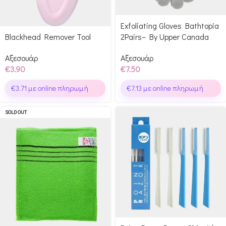
Exfoliating Gloves Bathtopia
Blackhead Remover Tool
2Pairs– By Upper Canada
Αξεσουάρ
Αξεσουάρ
€
3.90
€
7.50
€
3.71
με online πληρωμή
€
7.13
με online πληρωμή
SOLD OUT