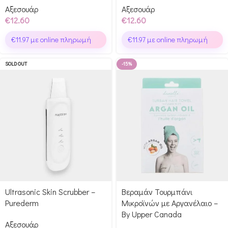
Αξεσουάρ
Αξεσουάρ
€
12.60
€
12.60
€
11.97
με online πληρωμή
€
11.97
με online πληρωμή
SOLD OUT
-15%
Ultrasonic Skin Scrubber –
Βεραμάν Τουρμπάνι
Purederm
Μικροϊνών με Αργανέλαιο –
By Upper Canada
Αξεσουάρ