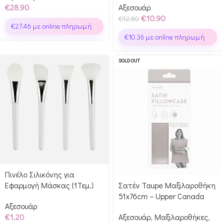
€
28.90
Αξεσουάρ
€
10.90
€
12.80
€
27.46
με online πληρωμή
€
10.36
με online πληρωμή
SOLD OUT
Πινέλο Σιλικόνης για
Εφαρμογή Μάσκας (1Τεμ.)
Σατέν Taupe Μαξιλαροθήκη
51x76cm – Upper Canada
Αξεσουάρ
€
1.20
Αξεσουάρ
,
Μαξιλαροθήκες
,