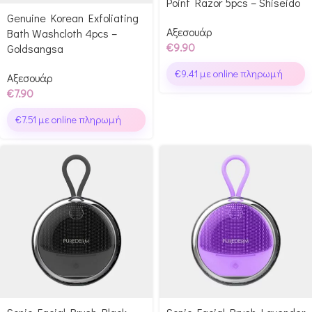
Point Razor 5pcs – Shiseido
Genuine Korean Exfoliating
Αξεσουάρ
Bath Washcloth 4pcs –
€
9.90
Goldsangsa
€
9.41
με online πληρωμή
Αξεσουάρ
€
7.90
€
7.51
με online πληρωμή