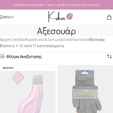
ΔΩΡΕΑΝ ΜΕΤΑΦΟΡΙΚΑ + SHEET MASK ΓΙΑ ΑΓΟΡΕΣ ΑΝΩ ΤΩΝ 49€
Skip to navigation
Skip to main content
ΜΕΝΟΥ
Αξεσουάρ
Αρχική σελίδα
Κορεάτικα & Ιαπωνικά Καλλυντικά
Αξεσουάρ
Βλέπετε 1–12 από 17 αποτελέσματα
Φίλτρα Αναζητησης
SOLD OUT