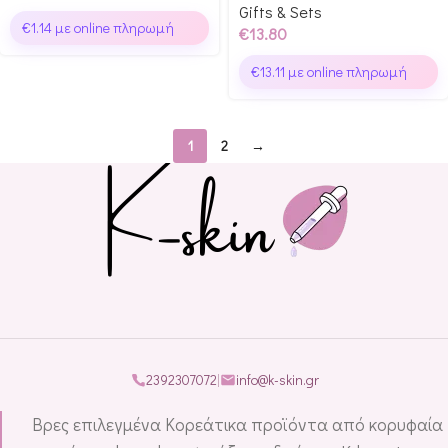
Gifts & Sets
€
1.14
με online πληρωμή
€
13.80
€
13.11
με online πληρωμή
1
2
→
2392307072
|
info@k-skin.gr
Βρες επιλεγμένα Κορεάτικα προϊόντα από κορυφαία