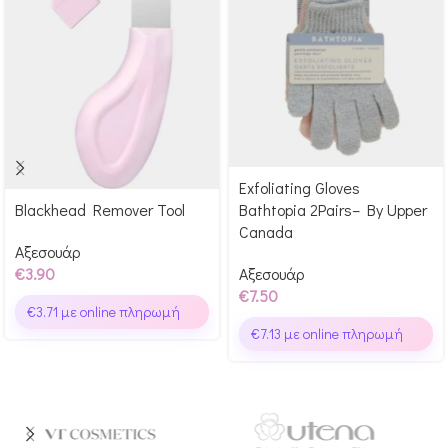
Exfoliating Gloves
Αγόρασε & κέρδισε 75
Blackhead Remover Tool
Bathtopia 2Pairs– By Upper
Αγόρασε & κέρδισε 39
Glow Points!
Canada
Glow Points!
Αξεσουάρ
€
3.90
Αξεσουάρ
€
7.50
€
3.71
με online πληρωμή
€
7.13
με online πληρωμή