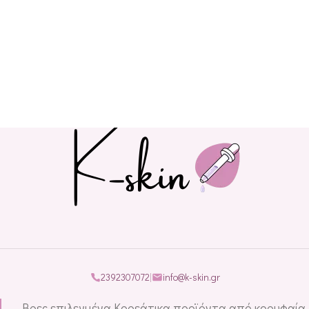
2392307072
|
info@k-skin.gr
Βρες επιλεγμένα Κορεάτικα προϊόντα από κορυφαία