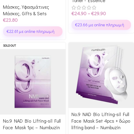
Toner - Essence
Μάσκες
,
Υφασμάτινες
Μάσκες
,
Gifts & Sets
€
24.90
–
€
29.90
€
23.80
€
23.66
με online πληρωμή
€
22.61
με online πληρωμή
SOLD OUT
No.9 NAD Bio Lifting-sil Full
No.9 NAD Bio Lifting-sil Full
Face Mask Set 4pcs + δώρο
Face Mask 1pc – Numbuzin
lifting band – Numbuzin