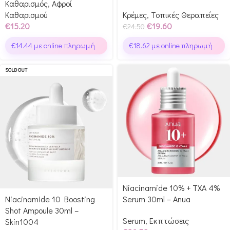
Καθαρισμός
,
Αφροί
Καθαρισμού
Κρέμες
,
Τοπικές Θεραπείες
€
15.20
€
19.60
€
24.50
€
14.44
με online πληρωμή
€
18.62
με online πληρωμή
SOLD OUT
Niacinamide 10% + TXA 4%
Niacinamide 10 Boosting
Serum 30ml – Anua
Shot Ampoule 30ml –
Serum
,
Εκπτώσεις
Skin1004