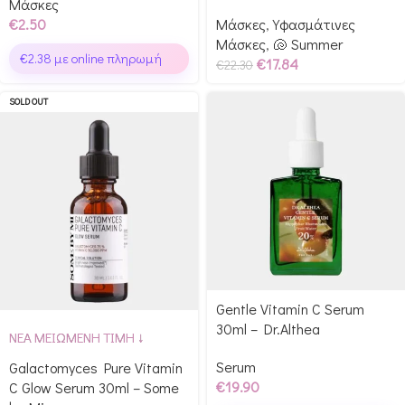
Μάσκες
€
2.50
Μάσκες
,
Υφασμάτινες
Μάσκες
,
🐚 Summer
€
2.38
με online πληρωμή
€
17.84
€
22.30
SOLD OUT
Gentle Vitamin C Serum
30ml – Dr.Althea
ΝΕΑ ΜΕΙΩΜΕΝΗ ΤΙΜΗ ↓
Serum
Galactomyces Pure Vitamin
€
19.90
C Glow Serum 30ml – Some