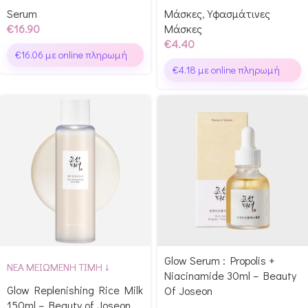
Serum
Μάσκες
,
Υφασμάτινες
€
16.90
Μάσκες
€
4.40
€
16.06
με online πληρωμή
€
4.18
με online πληρωμή
Glow Serum : Propolis +
ΝΕΑ ΜΕΙΩΜΕΝΗ ΤΙΜΗ ↓
Niacinamide 30ml – Beauty
Glow Replenishing Rice Milk
Of Joseon
150ml – Beauty of Joseon