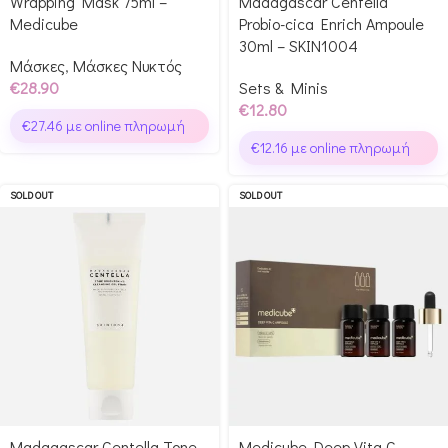
Wrapping Mask 75ml –
Madagascar Centella
Medicube
Probio-cica Enrich Ampoule
30ml – SKIN1004
Μάσκες
,
Μάσκες Νυκτός
€
28.90
Sets & Minis
€
12.80
€
27.46
με online πληρωμή
€
12.16
με online πληρωμή
SOLD OUT
SOLD OUT
Madagascar Centella Tone
Medicube Deep Vita C