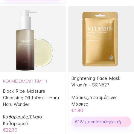
Brightening Face Mask
ΝΕΑ ΜΕΙΩΜΕΝΗ ΤΙΜΗ ↓
Vitamin – SKIN627
Black Rice Moisture
Μάσκες
,
Υφασμάτινες
Cleansing Oil 150ml – Haru
Μάσκες
Haru Wonder
€
1.90
Καθαρισμός
,
Έλαια
€
1.81
με online πληρωμή
Καθαρισμού
€
22.30