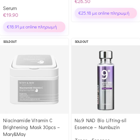
€
26.50
Serum
€
25.18
με online πληρωμή
€
19.90
€
18.91
με online πληρωμή
SOLD OUT
SOLD OUT
Niacinamide Vitamin C
No.9 NAD Bio Lifting-sil
Brightening Mask 30pcs –
Essence – Numbuzin
Mary&May