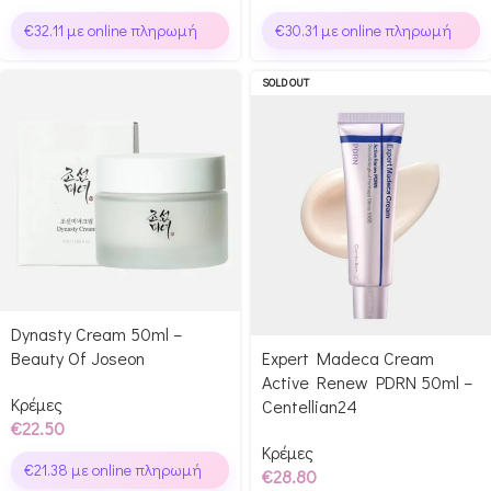
€
32.11
με online πληρωμή
€
30.31
με online πληρωμή
SOLD OUT
Dynasty Cream 50ml –
Beauty Of Joseon
Expert Madeca Cream
Active Renew PDRN 50ml –
Κρέμες
Centellian24
€
22.50
Κρέμες
€
21.38
με online πληρωμή
€
28.80