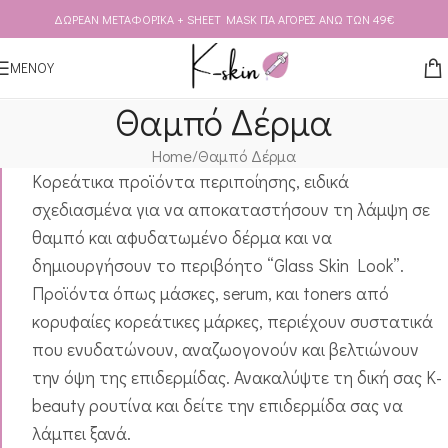
ΔΩΡΕΑΝ ΜΕΤΑΦΟΡΙΚΑ + SHEET MASK ΓΙΑ ΑΓΟΡΕΣ ΑΝΩ ΤΩΝ 49€
Skip to navigation
Skip to main content
ΜΕΝΟΥ
Θαμπό Δέρμα
Home
Θαμπό Δέρμα
Κορεάτικα προϊόντα περιποίησης, ειδικά
σχεδιασμένα για να αποκαταστήσουν τη λάμψη σε
θαμπό και αφυδατωμένο δέρμα και να
δημιουργήσουν το περιβόητο “Glass Skin Look”.
Προϊόντα όπως μάσκες, serum, και toners από
κορυφαίες κορεάτικες μάρκες, περιέχουν συστατικά
που ενυδατώνουν, αναζωογονούν και βελτιώνουν
την όψη της επιδερμίδας. Ανακαλύψτε τη δική σας K-
beauty ρουτίνα και δείτε την επιδερμίδα σας να
λάμπει ξανά.