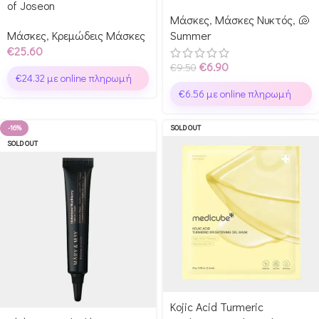
of Joseon
Μάσκες
,
Μάσκες Νυκτός
,
🐚
Μάσκες
,
Κρεμώδεις Μάσκες
Summer
€
25.60
€
6.90
€
9.50
€
24.32
με online πληρωμή
€
6.56
με online πληρωμή
-16%
SOLD OUT
SOLD OUT
Kojic Acid Turmeric