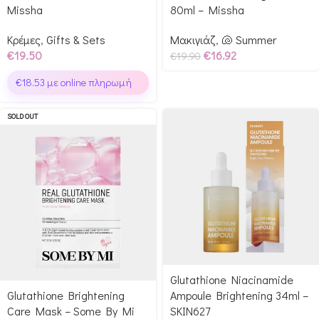
Missha
80ml – Missha
Κρέμες
,
Gifts & Sets
Μακιγιάζ
,
🐚 Summer
€
19.50
€
16.92
€
19.90
€
18.53
με online πληρωμή
SOLD OUT
Glutathione Niacinamide
Glutathione Brightening
Ampoule Brightening 34ml –
Care Mask – Some By Mi
SKIN627