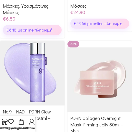
Μάσκες
,
Υφασμάτινες
Μάσκες
Μάσκες
€
24.90
€
6.50
€
23.66
με online πληρωμή
€
6.18
με online πληρωμή
-15%
No.9+ NAD+ PDRN Glow
Boosting Toner 150ml –
PDRN Collagen Overnight
Numbuzin
Mask Firming Jelly 80ml –
αταστημα
Λιστα αγαπημενων
Καλαθι
Λογαριασμος
Abib