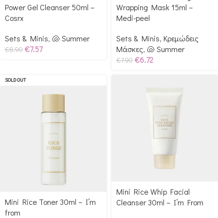
Power Gel Cleanser 50ml –
Wrapping Mask 15ml –
Cosrx
Medi-peel
Sets & Minis
,
🐚 Summer
Sets & Minis
,
Κρεμώδεις
€
7.57
Μάσκες
,
🐚 Summer
€
8.90
€
6.72
€
7.90
SOLD OUT
Mini Rice Whip Facial
Mini Rice Toner 30ml – I’m
Cleanser 30ml – I’m From
from