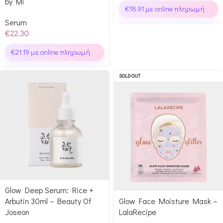
by Mi
€
18.91
με online πληρωμή
Serum
€
22.30
€
21.19
με online πληρωμή
SOLD OUT
Glow Deep Serum: Rice +
Arbutin 30ml – Beauty Of
Glow Face Moisture Mask –
Joseon
LalaRecipe