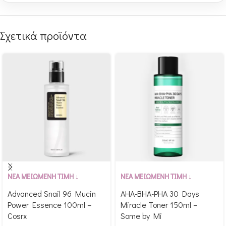
Σχετικά προϊόντα
Αγόρασε & κέρδισε 199
Αγόρασε & κέρδισε 178
ΝΕΑ ΜΕΙΩΜΕΝΗ ΤΙΜΗ ↓
ΝΕΑ ΜΕΙΩΜΕΝΗ ΤΙΜΗ ↓
Glow Points!
Glow Points!
Advanced Snail 96 Mucin
AHA-BHA-PHA 30 Days
Power Essence 100ml –
Miracle Toner 150ml –
Cosrx
Some by Mi