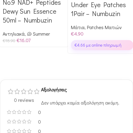
No.9 NAD+ Peptides
Αγόρασε & κέρδισε 189
Glow Points!
Under Eye Patches
Glow Points!
Dewy Sun Essence
1Pair – Numbuzin
50ml – Numbuzin
Μάτια
,
Patches Ματιών
Αντηλιακά
,
🐚 Summer
€
4.90
€
16.07
€
18.90
€
4.66
με online πληρωμή
Αξιολογήσεις
0 reviews
Δεν υπάρχει καμία αξιολόγηση ακόμη.
0
0
0