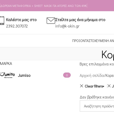
Skip to navigation
Skip to main content
ΔΩΡΕΑΝ ΜΕΤΑΦΟΡΙΚΑ + SHEET MASK ΓΙΑ ΑΓΟΡΕΣ ΑΝΩ ΤΩΝ 49€
Καλέστε μας στο
Στείλτε μας ένα μήνυμα στο
2392.307072
info@k-skin.gr
ΠΡΟΙΟΝΤΑ
ΣΤΟΧΕΥΜΕΝΗ ΑΝ
Κο
ΜΆΡΚΑ
Βρες επιλεγμένα κο
Jumiso
Αρχική σελίδα
Κορε
0
Clear filters
J
Δεν βρέθηκε κανένα