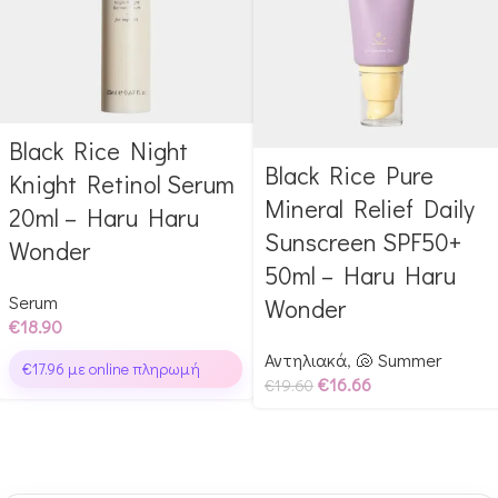
Black Rice Night
Αγόρασε & κέρδισε 189
Black Rice Pure
Αγόρασε & κέρδισε 196
Glow Points!
Knight Retinol Serum
Glow Points!
Mineral Relief Daily
20ml – Haru Haru
Sunscreen SPF50+
Wonder
50ml – Haru Haru
Serum
Wonder
€
18.90
Αντηλιακά
,
🐚 Summer
€
17.96
με online πληρωμή
€
16.66
€
19.60