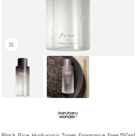
Click to enlarge
Black Rice Hyaluronic Toner Fragrance Free 150ml