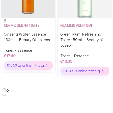
Αγόρασε & κέρδισε 174
Αγόρασε & κέρδισε 183
ΝΕΑ ΜΕΙΩΜΕΝΗ ΤΙΜΗ ↓
ΝΕΑ ΜΕΙΩΜΕΝΗ ΤΙΜΗ ↓
Glow Points!
Glow Points!
Ginseng Water Essence
Green Plum Refreshing
150ml – Beauty Of Joseon
Toner 150ml – Beauty of
Joseon
Toner - Essence
€
17.40
Toner - Essence
€
18.30
€
16.53
με online πληρωμή
€
17.39
με online πληρωμή