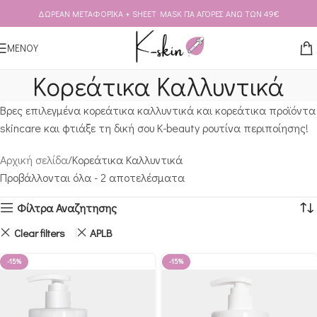
ΔΩΡΕΑΝ ΜΕΤΑΦΟΡΙΚΑ + SHEET MASK ΓΙΑ ΑΓΟΡΕΣ ΑΝΩ ΤΩΝ 49€
Skip to navigation
Skip to main content
ΜΕΝΟΥ
Κορεάτικα Καλλυντικά
Βρες επιλεγμένα κορεάτικα καλλυντικά και κορεάτικα προϊόντα
skincare και φτιάξε τη δική σου K-beauty ρουτίνα περιποίησης!
Αρχική σελίδα
Κορεάτικα Καλλυντικά
Προβάλλονται όλα - 2 αποτελέσματα
Φίλτρα Αναζητησης
Clear filters
APLB
-15%
-15%