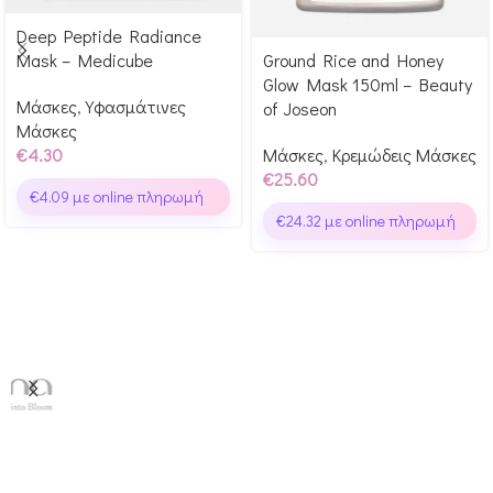
Deep Peptide Radiance
Αγόρασε & κέρδισε 43
Mask – Medicube
Ground Rice and Honey
Αγόρασε & κέρδισε 256
Glow Points!
Glow Mask 150ml – Beauty
Glow Points!
Μάσκες
,
Υφασμάτινες
of Joseon
Μάσκες
€
4.30
Μάσκες
,
Κρεμώδεις Μάσκες
€
25.60
€
4.09
με online πληρωμή
€
24.32
με online πληρωμή