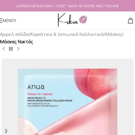
ΔΩΡΕΑΝ ΜΕΤΑΦΟΡΙΚΑ + SHEET MASK ΓΙΑ ΑΓΟΡΕΣ ΑΝΩ ΤΩΝ 49€
Skip to navigation
Skip to main content
ΜΕΝΟΥ
Αρχική σελίδα
Κορεάτικα & Ιαπωνικά Καλλυντικά
Μάσκες
Μάσκες Νυκτός