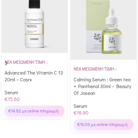
Αγόρασε & κέρδισε 156
ΝΕΑ ΜΕΙΩΜΕΝΗ ΤΙΜΗ ↓
Αγόρασε & κέρδισε 169
Glow Points!
ΝΕΑ ΜΕΙΩΜΕΝΗ ΤΙΜΗ ↓
Advanced The Vitamin C 13
Glow Points!
20ml – Cosrx
Calming Serum : Green tea
+ Panthenol 30ml – Beauty
Serum
Of Joseon
€
15.60
Serum
€
14.82
με online πληρωμή
€
16.90
€
16.06
με online πληρωμή