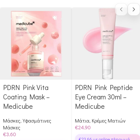
PDRN Pink Vita
PDRN Pink Peptide
Αγόρασε & κέρδισε 36
Αγόρασε & κέρδισε 249
Glow Points!
Glow Points!
Coating Mask –
Eye Cream 30ml –
Medicube
Medicube
Μάσκες
,
Υφασμάτινες
Μάτια
,
Κρέμες Ματιών
Μάσκες
€
24.90
€
3.60
€
23.66
με online πληρωμή