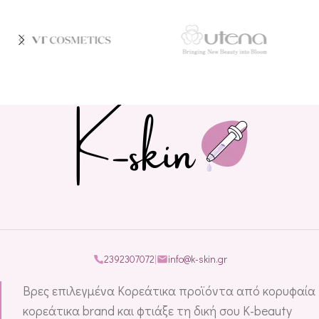
2392307072
|
info@k-skin.gr
Βρες επιλεγμένα Κορεάτικα προϊόντα από κορυφαία
κορεάτικα brand και φτιάξε τη δική σου K-beauty