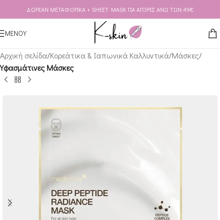
ΔΩΡΕΑΝ ΜΕΤΑΦΟΡΙΚΑ + SHEET MASK ΓΙΑ ΑΓΟΡΕΣ ΑΝΩ ΤΩΝ 49€
Skip to navigation
Skip to main content
ΜΕΝΟΥ
Αρχική σελίδα
Κορεάτικα & Ιαπωνικά Καλλυντικά
Μάσκες
Υφασμάτινες Μάσκες