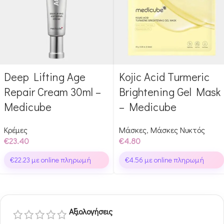
Deep Lifting Age
Kojic Acid Turmeric
Αγόρασε & κέρδισε 234
Αγόρασε & κέρδισε 48
Glow Points!
Glow Points!
Repair Cream 30ml –
Brightening Gel Mask
Medicube
– Medicube
Κρέμες
Μάσκες
,
Μάσκες Νυκτός
€
23.40
€
4.80
€
22.23
με online πληρωμή
€
4.56
με online πληρωμή
Αξιολογήσεις