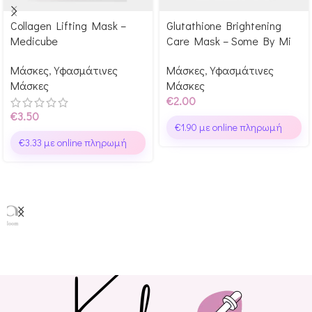
Collagen Lifting Mask –
Glutathione Brightening
Αγόρασε & κέρδισε 35
Αγόρασε & κέρδισε 20
Medicube
Care Mask – Some By Mi
Glow Points!
Glow Points!
Μάσκες
,
Υφασμάτινες
Μάσκες
,
Υφασμάτινες
Μάσκες
Μάσκες
€
2.00
€
3.50
€
1.90
με online πληρωμή
€
3.33
με online πληρωμή