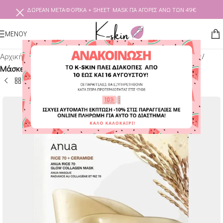
ΔΩΡΕΑΝ ΜΕΤΑΦΟΡΙΚΑ + SHEET MASK ΓΙΑ ΑΓΟΡΕΣ ΑΝΩ ΤΩΝ 49€
ΜΕΝΟΥ
Αρχική σελίδα
Κορεάτικα & Ιαπωνικά Καλλυντικά
Μάσκες
Μάσκες Νυκτός