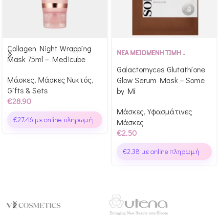
Collagen Night Wrapping
Αγόρασε & κέρδισε 289
Αγόρασε & κέρδισε 25
ΝΕΑ ΜΕΙΩΜΕΝΗ ΤΙΜΗ ↓
Mask 75ml – Medicube
Glow Points!
Glow Points!
Galactomyces Glutathione
Μάσκες
,
Μάσκες Νυκτός
,
Glow Serum Mask – Some
Gifts & Sets
by Mi
€
28.90
Μάσκες
,
Υφασμάτινες
€
27.46
με online πληρωμή
Μάσκες
€
2.50
€
2.38
με online πληρωμή