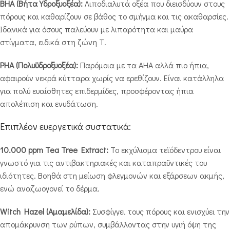
BHA (Βήτα Υδροξυοξέα):
Λιποδιαλυτά οξέα που διεισδύουν στους
πόρους και καθαρίζουν σε βάθος το σμήγμα και τις ακαθαρσίες.
Ιδανικά για όσους παλεύουν με λιπαρότητα και μαύρα
στίγματα, ειδικά στη ζώνη Τ.
PHA (Πολυϋδροξυοξέα):
Παρόμοια με τα AHA αλλά πιο ήπια,
αφαιρούν νεκρά κύτταρα χωρίς να ερεθίζουν. Είναι κατάλληλα
για πολύ ευαίσθητες επιδερμίδες, προσφέροντας ήπια
απολέπιση και ενυδάτωση.
Επιπλέον ευεργετικά συστατικά:
10.000 ppm Tea Tree Extract:
Το εκχύλισμα τεϊόδεντρου είναι
γνωστό για τις αντιβακτηριακές και καταπραϋντικές του
ιδιότητες. Βοηθά στη μείωση φλεγμονών και εξάρσεων ακμής,
ενώ αναζωογονεί το δέρμα.
Witch Hazel (Αμαμελίδα):
Συσφίγγει τους πόρους και ενισχύει την
απομάκρυνση των ρύπων, συμβάλλοντας στην υγιή όψη της