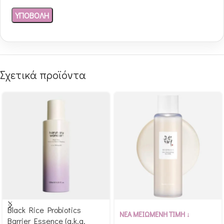
Σχετικά προϊόντα
Black Rice Probiotics
Αγόρασε & κέρδισε 265
Αγόρασε & κέρδισε 199
ΝΕΑ ΜΕΙΩΜΕΝΗ ΤΙΜΗ ↓
Barrier Essence (a.k.a.
Glow Points!
Glow Points!