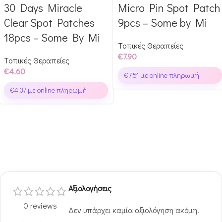
30 Days Miracle
Micro Pin Spot Patch
Αγόρασε & κέρδισε 46
Αγόρασε & κέρδισε 79
Glow Points!
Glow Points!
Clear Spot Patches
9pcs – Some by Mi
18pcs – Some By Mi
Τοπικές Θεραπείες
€
7.90
Τοπικές Θεραπείες
€
4.60
€
7.51
με online πληρωμή
€
4.37
με online πληρωμή
Αξιολογήσεις
0 reviews
Δεν υπάρχει καμία αξιολόγηση ακόμη.