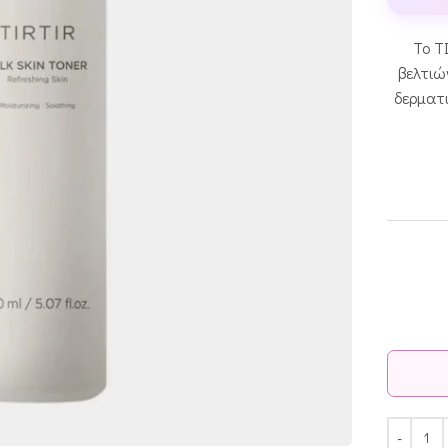
Το T
βελτιώ
δερματι