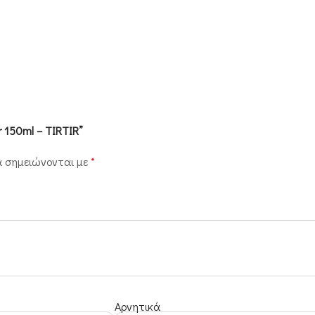
r 150ml – TIRTIR”
α σημειώνονται με
*
Αρνητικά