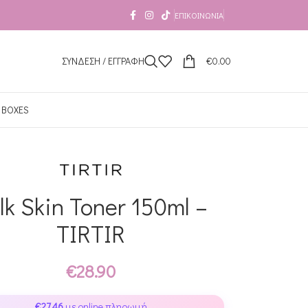
ΕΠΙΚΟΙΝΩΝΊΑ
ΣΥΝΔΕΣΗ / ΕΓΓΡΑΦΗ
€
0.00
 BOXES
lk Skin Toner 150ml –
TIRTIR
€
28.90
€
27.46
με online πληρωμή