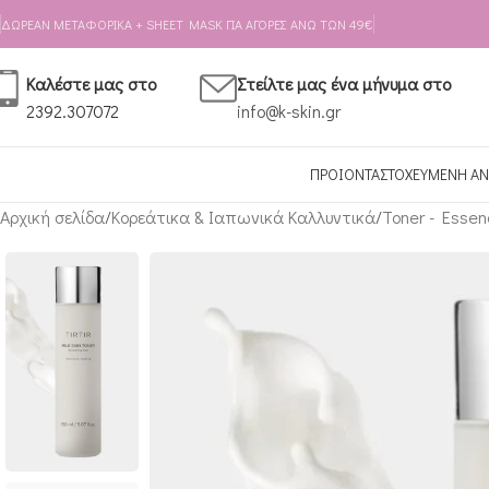
Skip to navigation
Skip to main content
ΔΩΡΕΑΝ ΜΕΤΑΦΟΡΙΚΑ + SHEET MASK ΓΙΑ ΑΓΟΡΕΣ ΑΝΩ ΤΩΝ 49€
Καλέστε μας στο
Στείλτε μας ένα μήνυμα στο
2392.307072
info@k-skin.gr
ΠΡΟΙΟΝΤΑ
ΣΤΟΧΕΥΜΕΝΗ ΑΝ
Αρχική σελίδα
Κορεάτικα & Ιαπωνικά Καλλυντικά
Toner - Essen