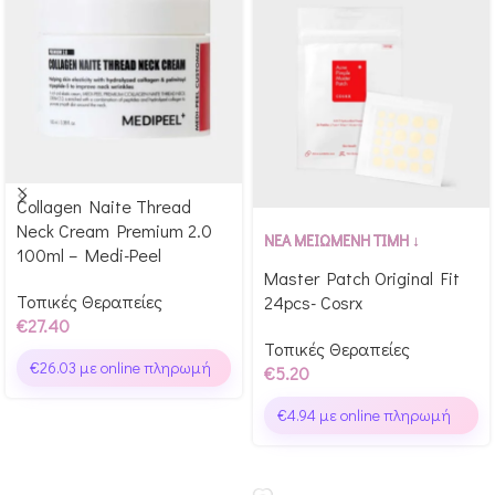
Collagen Naite Thread
Αγόρασε & κέρδισε 274
Neck Cream Premium 2.0
Αγόρασε & κέρδισε 52
Glow Points!
ΝΕΑ ΜΕΙΩΜΕΝΗ ΤΙΜΗ ↓
100ml – Medi-Peel
Glow Points!
Master Patch Original Fit
Τοπικές Θεραπείες
24pcs- Cosrx
€
27.40
Τοπικές Θεραπείες
€
26.03
με online πληρωμή
€
5.20
€
4.94
με online πληρωμή