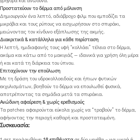
γρήγορα και ανώδυνα.
Προστατεύουν το δέρμα από μόλυνση
Δημιουργούν ένα λεπτό, αδιάβροχο φιλμ που εμποδίζει τα
μικρόβια και τους ρύπους να εισχωρήσουν στο σπυράκι,
μειώνοντας τον κίνδυνο εξάπλωσης της ακμής.
Διακριτικά & κατάλληλα για κάθε περίσταση
Η λεπτή, ημιδιαφανής τους υφή “κολλάει” τέλεια στο δέρμα,
ακόμα και κάτω από το μακιγιάζ — ιδανικά για χρήση όλη μέρα
ή και κατά τη διάρκεια του ύπνου.
Επιταχύνουν την επούλωση
Με τη δράση του υδροκολλοειδούς και ήπιων φυτικών
εκχυλισμάτων, βοηθούν το δέρμα να επουλωθεί φυσικά,
αποτρέποντας τα σημάδια μετά τα σπυράκια.
Ανώδυνη αφαίρεση & χωρίς ερεθισμούς
Τα patches αφαιρούνται εύκολα χωρίς να “τραβούν” το δέρμα,
αφήνοντας την περιοχή καθαρή και προστατευμένη.
Συσκευασία:
1 σετ περιλαμβάνει
18 επιθέματα
σε δύο μεγέθη – για μικρά ή