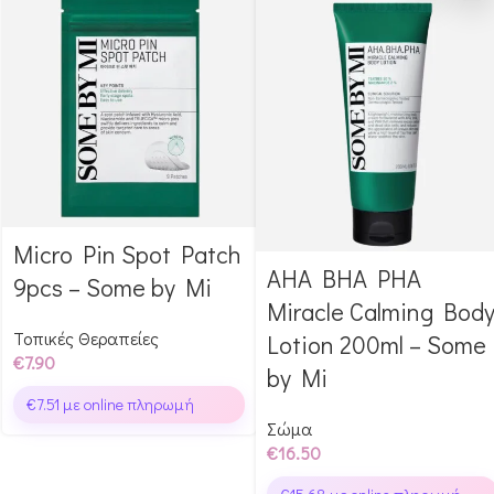
Micro Pin Spot Patch
Αγόρασε & κέρδισε 79
AHA BHA PHA
Αγόρασε & κέρδισε 165
Glow Points!
9pcs – Some by Mi
Glow Points!
Miracle Calming Bod
Τοπικές Θεραπείες
Lotion 200ml – Some
€
7.90
by Mi
€
7.51
με online πληρωμή
Σώμα
€
16.50