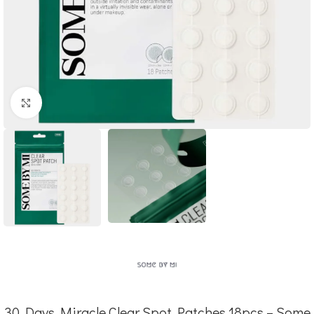
Click to enlarge
30 Days Miracle Clear Spot Patches 18pcs – Some