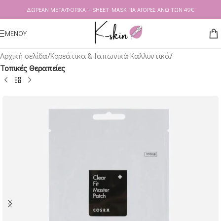
ΔΩΡΕΑΝ ΜΕΤΑΦΟΡΙΚΑ + SHEET MASK ΓΙΑ ΑΓΟΡΕΣ ΑΝΩ ΤΩΝ 49€
Skip to navigation
Skip to main content
ΜΕΝΟΥ
Αρχική σελίδα
Κορεάτικα & Ιαπωνικά Καλλυντικά
Τοπικές Θεραπείες