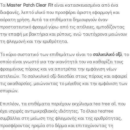
Τα
Master Patch Clear Fit
είναι κατασκευασμένα από ένα
διαφανές, λεπτό υλικό που προσφέρει άριστη εφαρμογή και
αόρατη χρήση. Αυτά τα επιθέματα δημιουργούν έναν
προστατευτικό φραγμό γύρω από τις ατέλειες, εμποδίζοντας
την επαφή με βακτήρια και ρύπους, ενώ ταυτόχρονα μειώνουν
τη φλεγμονή και την ερυθρότητα.
Το κύριο συστατικό των επιθεμάτων είναι το
σαλικυλικό οξύ
, το
οποίο είναι γνωστό για την ικανότητά του να καθαρίζει τους
φραγμένους πόρους και να αποτρέπει την εμφάνιση νέων
ατελειών. Το σαλικυλικό οξύ διεισδύει στους πόρους και αφαιρεί
τις ακαθαρσίες, μειώνοντας το μέγεθος και την εμφάνιση των
σπυριών.
Επιπλέον, τα επιθέματα περιέχουν εκχύλισμα tea tree oil, που
έχει ισχυρές αντιμικροβιακές ιδιότητες. Το έλαιο teatree
συμβάλλει στη μείωση της φλεγμονής και της ερυθρότητας,
προσφέροντας ηρεμία στο δέρμα και επιταχύνοντας τη