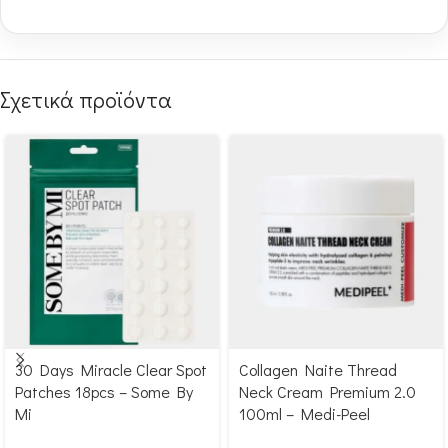
Σχετικά προϊόντα
30 Days Miracle Clear Spot
Collagen Naite Thread
Αγόρασε & κέρδισε 46
Αγόρασε & κέρδισε 274
Patches 18pcs – Some By
Neck Cream Premium 2.0
Glow Points!
Glow Points!
Mi
100ml – Medi-Peel