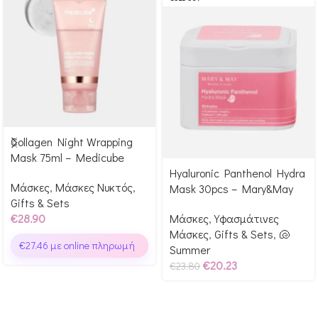
Collagen Night Wrapping
Αγόρασε & κέρδισε 289
Mask 75ml – Medicube
Glow Points!
Hyaluronic Panthenol Hydra
Αγόρασε & κέρδισε 238
Μάσκες
,
Μάσκες Νυκτός
,
Mask 30pcs – Mary&May
Glow Points!
Gifts & Sets
€
28.90
Μάσκες
,
Υφασμάτινες
Μάσκες
,
Gifts & Sets
,
🐚
€
27.46
με online πληρωμή
Summer
€
20.23
€
23.80