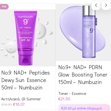
-15%
No.9+ NAD+ PDRN
Αγόρασε & κέρδισε 215
No.9 NAD+ Peptides
Αγόρασε & κέρδισε 189
Glow Points!
Glow Boosting Toner
Glow Points!
Dewy Sun Essence
150ml – Numbuzin
50ml – Numbuzin
Toner - Essence
Αντηλιακά
,
🐚 Summer
€
21.50
€
16.07
€
18.90
€
20.43
με online πληρωμή