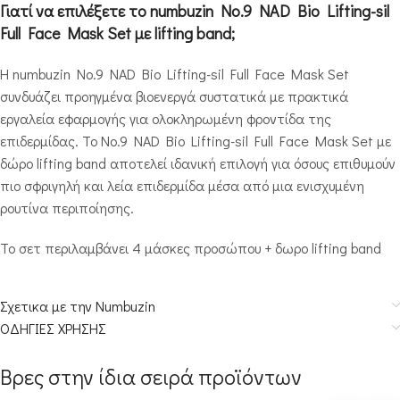
Γιατί να επιλέξετε το numbuzin No.9 NAD Bio Lifting-sil
Full Face Mask Set με lifting band;
Η numbuzin No.9 NAD Bio Lifting-sil Full Face Mask Set
συνδυάζει προηγμένα βιοενεργά συστατικά με πρακτικά
εργαλεία εφαρμογής για ολοκληρωμένη φροντίδα της
επιδερμίδας. Το No.9 NAD Bio Lifting-sil Full Face Mask Set με
δώρο lifting band αποτελεί ιδανική επιλογή για όσους επιθυμούν
πιο σφριγηλή και λεία επιδερμίδα μέσα από μια ενισχυμένη
ρουτίνα περιποίησης.
Το σετ περιλαμβάνει 4 μάσκες προσώπου + δωρο lifting band
Σχετικα με την Numbuzin
ΟΔΗΓΙΕΣ ΧΡΗΣΗΣ
Βρες στην ίδια σειρά προϊόντων