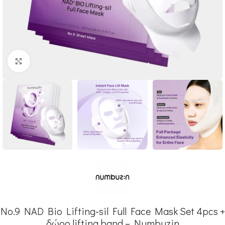
Click to enlarge
No.9 NAD Bio Lifting-sil Full Face Mask Set 4pcs +
δώρο lifting band – Numbuzin