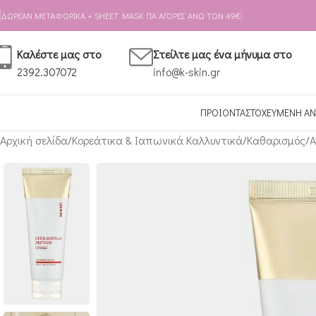
Skip to navigation
Skip to main content
ΔΩΡΕΑΝ ΜΕΤΑΦΟΡΙΚΑ + SHEET MASK ΓΙΑ ΑΓΟΡΕΣ ΑΝΩ ΤΩΝ 49€
Καλέστε μας στο
Στείλτε μας ένα μήνυμα στο
2392.307072
info@k-skin.gr
ΠΡΟΙΟΝΤΑ
ΣΤΟΧΕΥΜΕΝΗ ΑΝ
Αρχική σελίδα
Κορεάτικα & Ιαπωνικά Καλλυντικά
Καθαρισμός
Α