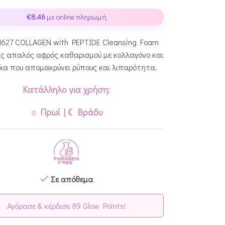
€
8.46
με online πληρωμή
N627 COLLAGEN with PEPTIDE Cleansing Foam
ας απαλός αφρός καθαρισμού με κολλαγόνο και
ια που απομακρύνει ρύπους και λιπαρότητα.
Κατάλληλο για χρήση:
☼ Πρωί | ☾ Βράδυ
Σε απόθεμα
Αγόρασε & κέρδισε 89 Glow Points!