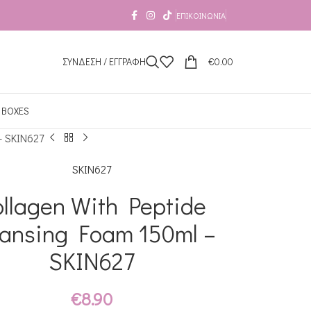
ΕΠΙΚΟΙΝΩΝΊΑ
ΣΥΝΔΕΣΗ / ΕΓΓΡΑΦΗ
€
0.00
 BOXES
– SKIN627
SKIN627
llagen With Peptide
eansing Foam 150ml –
SKIN627
€
8.90