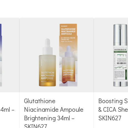
Glutathione
Boosting S
4ml –
Niacinamide Ampoule
& CICA Sh
Brightening 34ml –
SKIN627
SKIN627