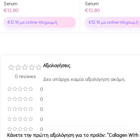
Serum
Serum
€
12.80
€
12.80
€
12.16
με online πληρωμή
€
12.16
με online πληρωμή
Αξιολογήσεις
0 reviews
Δεν υπάρχει καμία αξιολόγηση ακόμη.
0
0
0
0
0
Κάνετε την πρώτη αξιολόγηση για το προϊόν: “Collagen With