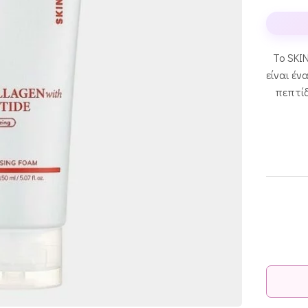
Το SKI
είναι έν
πεπτίδ