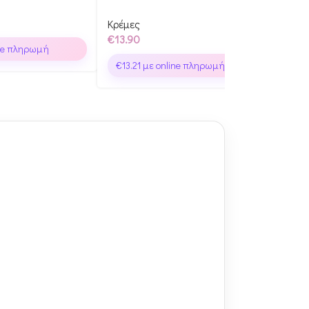
Κρέμες
Sets
€
13.90
€
27
ne πληρωμή
€
13.21
με online πληρωμή
€
2