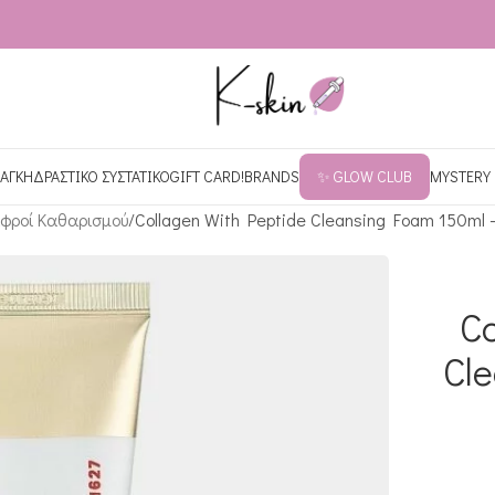
ΑΓΚΗ
ΔΡΑΣΤΙΚΟ ΣΥΣΤΑΤΙΚΟ
GIFT CARD!
BRANDS
✨ GLOW CLUB
MYSTERY
φροί Καθαρισμού
Collagen With Peptide Cleansing Foam 150ml 
Co
Cl