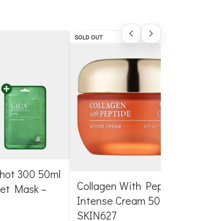
SOLD OUT
SOLD 
hot 300 50ml
Collagen With Peptide
Col
eet Mask –
Intense Cream 50g –
Fac
SKIN627
SK