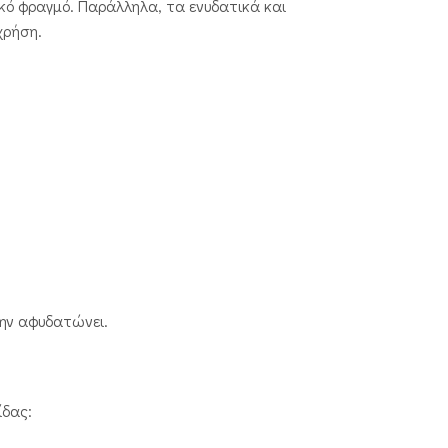
ικό φραγμό. Παράλληλα, τα ενυδατικά και
χρήση.
την αφυδατώνει.
ίδας: