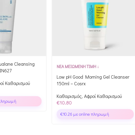
ualane Cleansing
ΝΕΑ ΜΕΙΩΜΕΝΗ ΤΙΜΗ ↓
IN627
Low pH Good Morning Gel Cleanser
οί Καθαρισμού
150ml – Cosrx
Καθαρισμός
,
Αφροί Καθαρισμού
 πληρωμή
€
10.80
€
10.26
με online πληρωμή