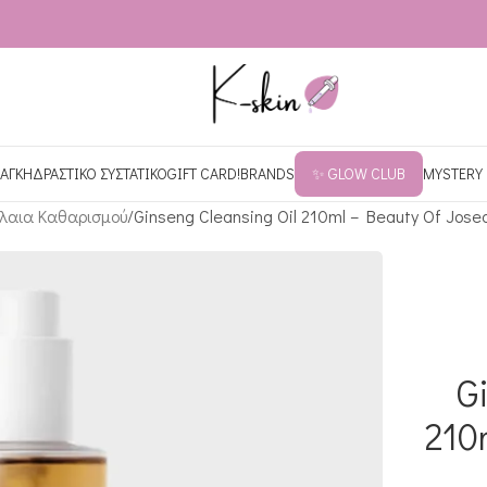
ΑΓΚΗ
ΔΡΑΣΤΙΚΟ ΣΥΣΤΑΤΙΚΟ
GIFT CARD!
BRANDS
✨ GLOW CLUB
MYSTERY
λαια Καθαρισμού
Ginseng Cleansing Oil 210ml – Beauty Of Jose
G
210