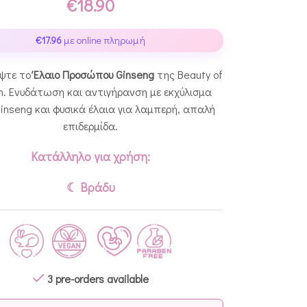
€
18.90
€
17.96
με online πληρωμή
ψτε το
Έλαιο Προσώπου Ginseng
της Beauty of
n. Ενυδάτωση και αντιγήρανση με εκχύλισμα
ginseng και φυσικά έλαια για λαμπερή, απαλή
επιδερμίδα.
Κατάλληλο για χρήση:
☾ Βράδυ
3 pre-orders available