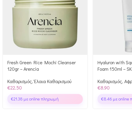
Fresh Green Rice Mochi Cleanser
Hyaluron with Sq
120gr – Arencia
Foam 150ml – SK
Καθαρισμός
,
Έλαια Καθαρισμού
Καθαρισμός
,
Αφρ
€
22.50
€
8.90
€
21.38
με online πληρωμή
€
8.46
με online