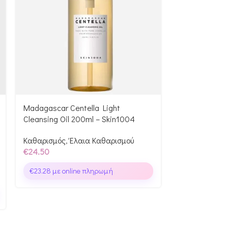
Madagascar Centella Light
Mini Rice Whi
Cleansing Oil 200ml – Skin1004
– I’m From
Καθαρισμός
,
Έλαια Καθαρισμού
Καθαρισμός
,
€
24.50
€
4.90
€
23.28
με online πληρωμή
€
4.66
με onl