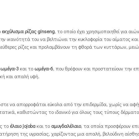
ο
εκχύλισμα ρίζας ginseng
, το οποίο έχει χρησιμοποιηθεί για αι
 την ικανότητά του να βελτιώνει την κυκλοφορία του αίματος και
ελεύθερες ρίζες και προλαμβάνουν τη φθορά των κυττάρων, μει
ο
ωμέγα-3
και το
ωμέγα-6
, που θρέφουν και προστατεύουν την ε
κή και απαλή υφή.
 ώστε να απορροφάται εύκολα από την επιδερμίδα, χωρίς να αφήν
ικά, καθιστώντας το ιδανικό για όλους τους τύπους δέρματος,
ως το
έλαιο jojoba
και το
αμυγδαλέλαιο
, τα οποία προσφέρουν επ
ιατήρηση της υγρασίας, χαρίζοντας μια απαλή, βελούδινη αίσθη