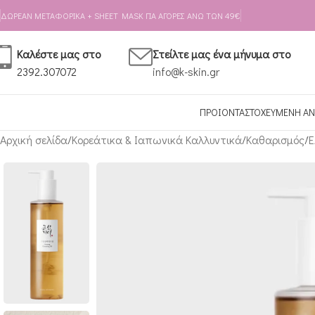
Skip to navigation
Skip to main content
ΔΩΡΕΑΝ ΜΕΤΑΦΟΡΙΚΑ + SHEET MASK ΓΙΑ ΑΓΟΡΕΣ ΑΝΩ ΤΩΝ 49€
Καλέστε μας στο
Στείλτε μας ένα μήνυμα στο
2392.307072
info@k-skin.gr
ΠΡΟΙΟΝΤΑ
ΣΤΟΧΕΥΜΕΝΗ ΑΝ
Αρχική σελίδα
Κορεάτικα & Ιαπωνικά Καλλυντικά
Καθαρισμός
Έ