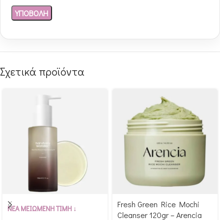
Σχετικά προϊόντα
Fresh Green Rice Mochi
Αγόρασε & κέρδισε 223
Αγόρασε & κέρδισε 225
ΝΕΑ ΜΕΙΩΜΕΝΗ ΤΙΜΗ ↓
Cleanser 120gr – Arencia
Glow Points!
Glow Points!