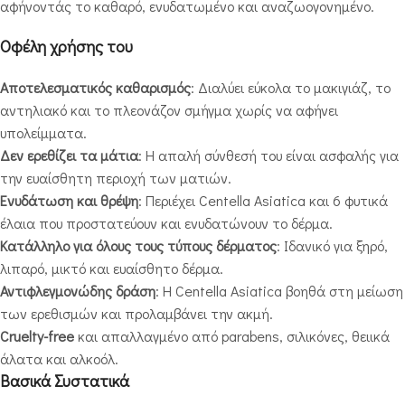
αφήνοντάς το καθαρό, ενυδατωμένο και αναζωογονημένο.
Οφέλη χρήσης του
Αποτελεσματικός καθαρισμός
: Διαλύει εύκολα το μακιγιάζ, το
αντηλιακό και το πλεονάζον σμήγμα χωρίς να αφήνει
υπολείμματα.
Δεν ερεθίζει τα μάτια
: Η απαλή σύνθεσή του είναι ασφαλής για
την ευαίσθητη περιοχή των ματιών.
Ενυδάτωση και θρέψη
: Περιέχει Centella Asiatica και 6 φυτικά
έλαια που προστατεύουν και ενυδατώνουν το δέρμα.
Κατάλληλο για όλους τους τύπους δέρματος
: Ιδανικό για ξηρό,
λιπαρό, μικτό και ευαίσθητο δέρμα.
Αντιφλεγμονώδης δράση
: Η Centella Asiatica βοηθά στη μείωση
των ερεθισμών και προλαμβάνει την ακμή.
Cruelty-free
και απαλλαγμένο από parabens, σιλικόνες, θειικά
άλατα και αλκοόλ.
Βασικά Συστατικά