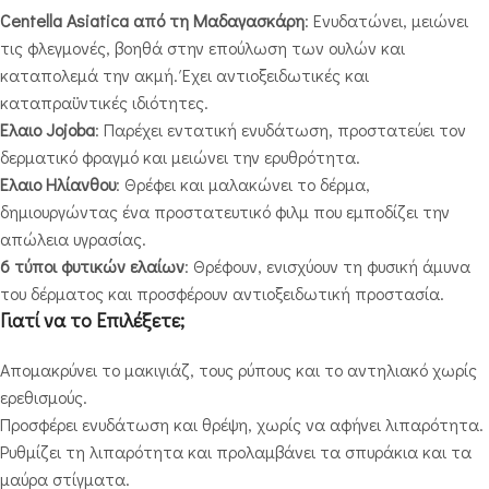
Centella Asiatica από τη Μαδαγασκάρη
: Ενυδατώνει, μειώνει
τις φλεγμονές, βοηθά στην επούλωση των ουλών και
καταπολεμά την ακμή. Έχει αντιοξειδωτικές και
καταπραϋντικές ιδιότητες.
Έλαιο Jojoba
: Παρέχει εντατική ενυδάτωση, προστατεύει τον
δερματικό φραγμό και μειώνει την ερυθρότητα.
Έλαιο Ηλίανθου
: Θρέφει και μαλακώνει το δέρμα,
δημιουργώντας ένα προστατευτικό φιλμ που εμποδίζει την
απώλεια υγρασίας.
6 τύποι φυτικών ελαίων
: Θρέφουν, ενισχύουν τη φυσική άμυνα
του δέρματος και προσφέρουν αντιοξειδωτική προστασία.
Γιατί να το Επιλέξετε;
Απομακρύνει το μακιγιάζ, τους ρύπους και το αντηλιακό χωρίς
ερεθισμούς.
Προσφέρει ενυδάτωση και θρέψη, χωρίς να αφήνει λιπαρότητα.
Ρυθμίζει τη λιπαρότητα και προλαμβάνει τα σπυράκια και τα
μαύρα στίγματα.