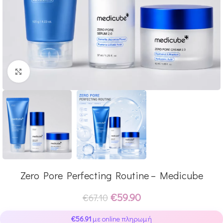
Click to enlarge
Zero Pore Perfecting Routine – Medicube
€
59.90
€
67.10
€
56.91
με online πληρωμή