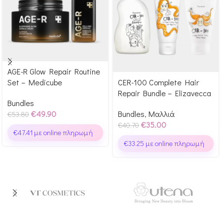
AGE-R Glow Repair Routine
Αγόρασε & κέρδισε 499
Set – Medicube
CER-100 Complete Hair
Αγόρασε & κέρδισε 350
Glow Points!
Repair Bundle – Elizavecca
Glow Points!
Bundles
€
49.90
Bundles
,
Μαλλιά
€
53.80
€
35.00
€
40.70
€
47.41
με online πληρωμή
€
33.25
με online πληρωμή