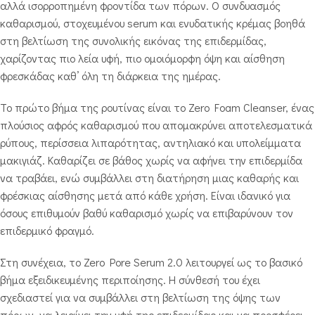
αλλά ισορροπημένη φροντίδα των πόρων. Ο συνδυασμός
καθαρισμού, στοχευμένου serum και ενυδατικής κρέμας βοηθά
στη βελτίωση της συνολικής εικόνας της επιδερμίδας,
χαρίζοντας πιο λεία υφή, πιο ομοιόμορφη όψη και αίσθηση
φρεσκάδας καθ’ όλη τη διάρκεια της ημέρας.
Το πρώτο βήμα της ρουτίνας είναι το Zero Foam Cleanser, ένας
πλούσιος αφρός καθαρισμού που απομακρύνει αποτελεσματικά
ρύπους, περίσσεια λιπαρότητας, αντηλιακό και υπολείμματα
μακιγιάζ. Καθαρίζει σε βάθος χωρίς να αφήνει την επιδερμίδα
να τραβάει, ενώ συμβάλλει στη διατήρηση μιας καθαρής και
φρέσκιας αίσθησης μετά από κάθε χρήση. Είναι ιδανικό για
όσους επιθυμούν βαθύ καθαρισμό χωρίς να επιβαρύνουν τον
επιδερμικό φραγμό.
Στη συνέχεια, το Zero Pore Serum 2.0 λειτουργεί ως το βασικό
βήμα εξειδικευμένης περιποίησης. Η σύνθεσή του έχει
σχεδιαστεί για να συμβάλλει στη βελτίωση της όψης των
πόρων, να λειαίνει την υφή της επιδερμίδας και να προσφέρει