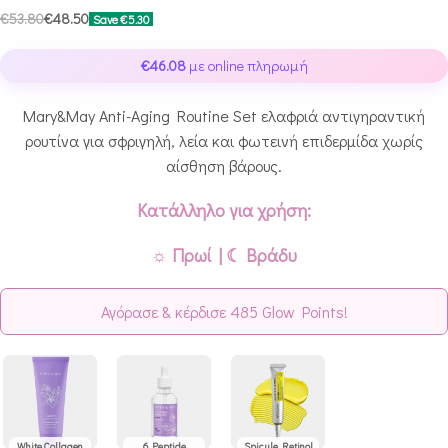
€
53.80
€
48.50
Save
€
5.30
€
46.08
με online πληρωμή
Mary&May Anti-Aging Routine Set ελαφριά αντιγηραντική
ρουτίνα για σφριγηλή, λεία και φωτεινή επιδερμίδα χωρίς
αίσθηση βάρους.
Κατάλληλο για χρήση:
☼ Πρωί | ☾ Βράδυ
Αγόρασε & κέρδισε 485 Glow Points!
White Collagen
6 Peptide
Spicule Retinol