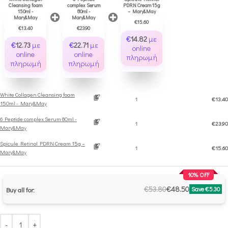
Cleansing foam
complex Serum
PDRN Cream 15g
150ml -
80ml -
– Mary&May
Mary&May
Mary&May
€
15.60
€
13.40
€
23.90
€
14.82
με
€
12.73
με
€
22.71
με
online
online
online
πληρωμή
πληρωμή
πληρωμή
White Collagen Cleansing foam
€
13.40
150ml - Mary&May
6 Peptide complex Serum 80ml -
€
23.90
Mary&May
Spicule Retinol PDRN Cream 15g –
€
15.60
Mary&May
10
% OFF
€
53.80
€
48.50
Save
€
5.30
Buy all for: