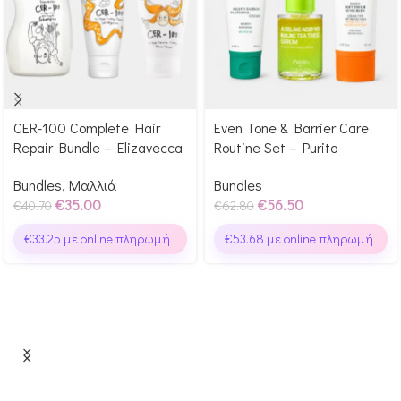
CER-100 Complete Hair
Even Tone & Barrier Care
Αγόρασε & κέρδισε 350
Αγόρασε & κέρδισε 565
Repair Bundle – Elizavecca
Routine Set – Purito
Glow Points!
Glow Points!
Bundles
,
Μαλλιά
Bundles
€
35.00
€
56.50
€
40.70
€
62.80
€
33.25
με online πληρωμή
€
53.68
με online πληρωμή