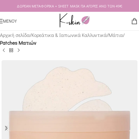
ΔΩΡΕΑΝ ΜΕΤΑΦΟΡΙΚΑ + SHEET MASK ΓΙΑ ΑΓΟΡΕΣ ΑΝΩ ΤΩΝ 49€
Skip to navigation
Skip to main content
ΜΕΝΟΥ
Αρχική σελίδα
Κορεάτικα & Ιαπωνικά Καλλυντικά
Μάτια
Patches Ματιών