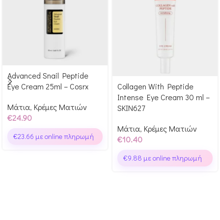
Advanced Snail Peptide
Αγόρασε & κέρδισε 249
Eye Cream 25ml – Cosrx
Collagen With Peptide
Αγόρασε & κέρδισε 104
Glow Points!
Intense Eye Cream 30 ml –
Glow Points!
Μάτια
,
Κρέμες Ματιών
SKIN627
€
24.90
Μάτια
,
Κρέμες Ματιών
€
23.66
με online πληρωμή
€
10.40
€
9.88
με online πληρωμή