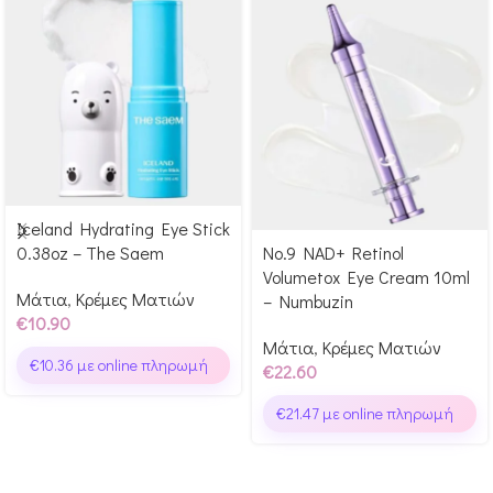
Iceland Hydrating Eye Stick
Αγόρασε & κέρδισε 109
0.38oz – The Saem
No.9 NAD+ Retinol
Αγόρασε & κέρδισε 226
Glow Points!
Volumetox Eye Cream 10ml
Glow Points!
Μάτια
,
Κρέμες Ματιών
– Numbuzin
€
10.90
Μάτια
,
Κρέμες Ματιών
€
10.36
με online πληρωμή
€
22.60
€
21.47
με online πληρωμή