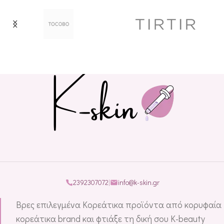
2392307072
|
info@k-skin.gr
Βρες επιλεγμένα Κορεάτικα προϊόντα από κορυφαία
κορεάτικα brand και φτιάξε τη δική σου K-beauty