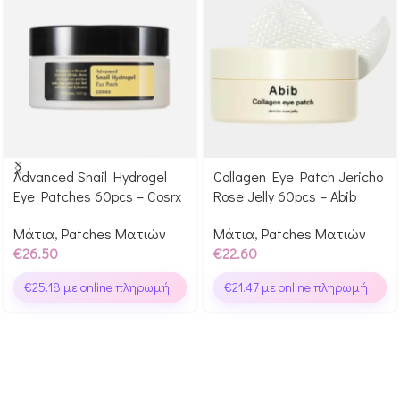
Advanced Snail Hydrogel
Collagen Eye Patch Jericho
Αγόρασε & κέρδισε 265
Αγόρασε & κέρδισε 226
Eye Patches 60pcs – Cosrx
Rose Jelly 60pcs – Abib
Glow Points!
Glow Points!
Μάτια
,
Patches Ματιών
Μάτια
,
Patches Ματιών
€
26.50
€
22.60
€
25.18
με online πληρωμή
€
21.47
με online πληρωμή