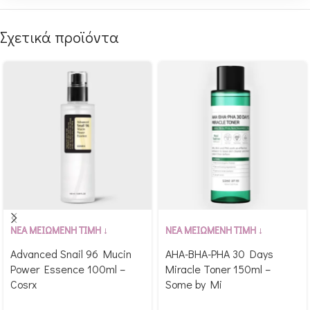
Σχετικά προϊόντα
Αγόρασε & κέρδισε 199
Αγόρασε & κέρδισε 178
ΝΕΑ ΜΕΙΩΜΕΝΗ ΤΙΜΗ ↓
ΝΕΑ ΜΕΙΩΜΕΝΗ ΤΙΜΗ ↓
Glow Points!
Glow Points!
Advanced Snail 96 Mucin
AHA-BHA-PHA 30 Days
Power Essence 100ml –
Miracle Toner 150ml –
Cosrx
Some by Mi