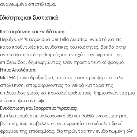
ανανεωμένο αποτέλεσμα.
Ιδιότητες και Συστατικά
Καταπράυνση και Ενυδάτωση:
Περιέχει 84% εκχύλισμα Centella Asiatica, γνωστό για τις
καταπραϋντικές και ενυδατικές του ιδιότητες. Βοηθά στην
ανακούφιση από ερεθισμούς και ενισχύει την υγρασία της
επιδερμίδας, δημιουργώντας έναν προστατευτικό φραγμό.
Ήπια Απολέπιση:
Με PHA (πολυϋδροξυοξέα), αυτό το toner προσφέρει απαλή
απολέπιση, απομακρύνοντας τα νεκρά κύτταρα της
επιδερμίδας χωρίς να προκαλεί ερεθισμούς, δημιουργώντας μια
λεία και φωτεινή όψη.
Ενυδάτωση και Ισορροπία Υγρασίας:
Εμπλουτισμένo με υαλουρονικό οξύ για βαθιά ενυδάτωση και
βεταΐνη, που συμβάλλει στην ισορροπία του υδρολιπιδικού
φραγμού της επιδερμίδας, διατηρώντας την ενυδατωμένη όλη