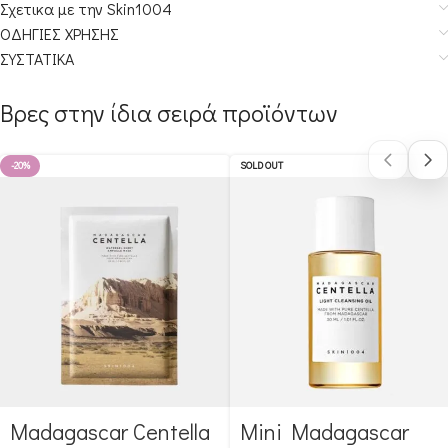
Σχετικα με την Skin1004
ΟΔΗΓΙΕΣ ΧΡΗΣΗΣ
ΣΥΣΤΑΤΙΚΑ
Βρες στην ίδια σειρά προϊόντων
-20%
SOLD OUT
Madagascar Centella
Mini Madagascar
Αγόρασε & κέρδισε 29
Αγόρασε & κέρδισε 83