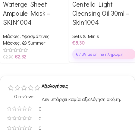
Glow Points!
Glow Points!
Watergel Sheet
Centella Light
Ampoule Mask –
Cleansing Oil 30ml –
SKIN1004
Skin1004
Μάσκες
,
Υφασμάτινες
Sets & Minis
Μάσκες
,
🐚 Summer
€
8.30
€
7.89
με online πληρωμή
€
2.32
€
2.90
Αξιολογήσεις
0 reviews
Δεν υπάρχει καμία αξιολόγηση ακόμη.
0
0
0