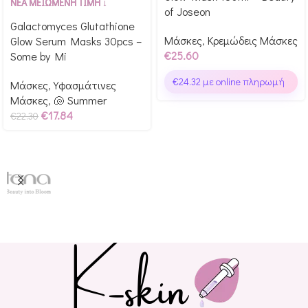
Glow Points!
ΝΕΑ ΜΕΙΩΜΕΝΗ ΤΙΜΗ ↓
of Joseon
Glow Points!
Galactomyces Glutathione
Μάσκες
,
Κρεμώδεις Μάσκες
Glow Serum Masks 30pcs –
€
25.60
Some by Mi
€
24.32
με online πληρωμή
Μάσκες
,
Υφασμάτινες
Μάσκες
,
🐚 Summer
€
17.84
€
22.30