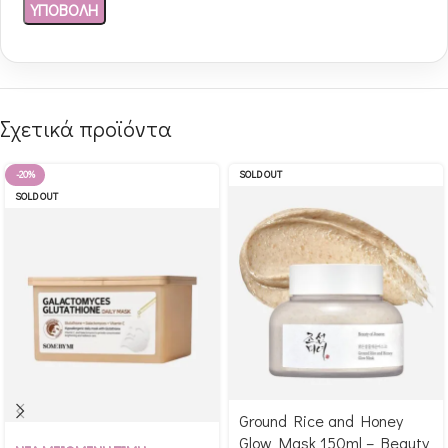
Σχετικά προϊόντα
-20%
SOLD OUT
SOLD OUT
Ground Rice and Honey
Αγόρασε & κέρδισε 256
Glow Mask 150ml – Beauty
Αγόρασε & κέρδισε 223