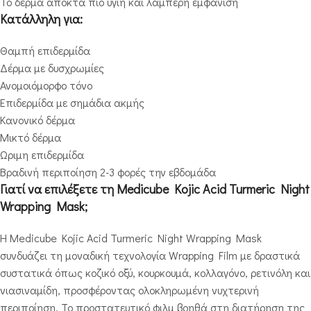
Το δέρμα αποκτά πιο υγιή και λαμπερή εμφάνιση
Κατάλληλη για:
Θαμπή επιδερμίδα
Δέρμα με δυσχρωμίες
Ανομοιόμορφο τόνο
Επιδερμίδα με σημάδια ακμής
Κανονικό δέρμα
Μικτό δέρμα
Ώριμη επιδερμίδα
Βραδινή περιποίηση 2-3 φορές την εβδομάδα
Γιατί να επιλέξετε τη Medicube Kojic Acid Turmeric Night
Wrapping Mask;
Η Medicube Kojic Acid Turmeric Night Wrapping Mask
συνδυάζει τη μοναδική τεχνολογία Wrapping Film με δραστικά
συστατικά όπως κοζικό οξύ, κουρκουμά, κολλαγόνο, ρετινόλη και
νιασιναμίδη, προσφέροντας ολοκληρωμένη νυχτερινή
περιποίηση. Το προστατευτικό φιλμ βοηθά στη διατήρηση της