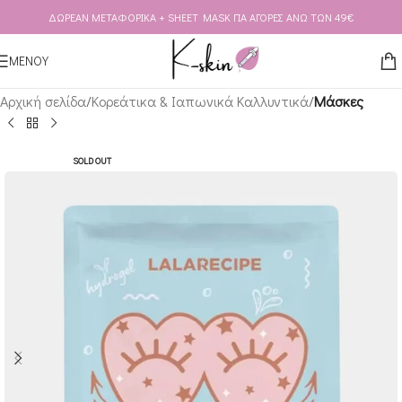
ΔΩΡΕΑΝ ΜΕΤΑΦΟΡΙΚΑ + SHEET MASK ΓΙΑ ΑΓΟΡΕΣ ΑΝΩ ΤΩΝ 49€
Skip to navigation
Skip to main content
ΜΕΝΟΥ
Αρχική σελίδα
Κορεάτικα & Ιαπωνικά Καλλυντικά
Μάσκες
SOLD OUT