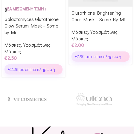
Αγόρασε & κέρδισε 25
ΝΕΑ ΜΕΙΩΜΕΝΗ ΤΙΜΗ ↓
Glutathione Brightening
Αγόρασε & κέρδισε 20
Glow Points!
Galactomyces Glutathione
Care Mask – Some By Mi
Glow Points!
Glow Serum Mask – Some
Μάσκες
,
Υφασμάτινες
by Mi
Μάσκες
Μάσκες
,
Υφασμάτινες
€
2.00
Μάσκες
€
1.90
με online πληρωμή
€
2.50
€
2.38
με online πληρωμή