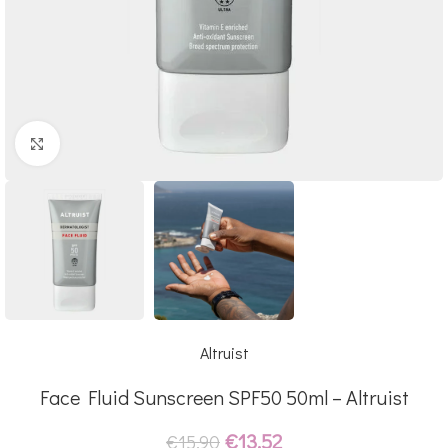
Click to enlarge
Altruist
Face Fluid Sunscreen SPF50 50ml – Altruist
€
13.52
€
15.90