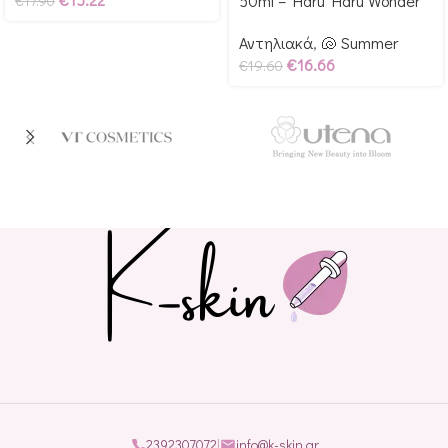
50ml – Haru Haru Wonder
€
17.90
Αντηλιακά
,
🐚 Summer
€
16.66
€
19.60
2392307072
|
info@k-skin.gr