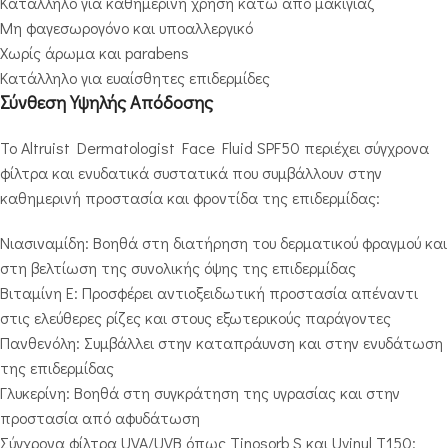
Κατάλληλο για καθημερινή χρήση κάτω από μακιγιάζ
Μη φαγεσωρογόνο και υποαλλεργικό
Χωρίς άρωμα και parabens
Κατάλληλο για ευαίσθητες επιδερμίδες
Σύνθεση Υψηλής Απόδοσης
Το Altruist Dermatologist Face Fluid SPF50 περιέχει σύγχρονα
φίλτρα και ενυδατικά συστατικά που συμβάλλουν στην
καθημερινή προστασία και φροντίδα της επιδερμίδας:
Νιασιναμίδη: Βοηθά στη διατήρηση του δερματικού φραγμού και
στη βελτίωση της συνολικής όψης της επιδερμίδας
Βιταμίνη Ε: Προσφέρει αντιοξειδωτική προστασία απέναντι
στις ελεύθερες ρίζες και στους εξωτερικούς παράγοντες
Πανθενόλη: Συμβάλλει στην καταπράυνση και στην ενυδάτωση
της επιδερμίδας
Γλυκερίνη: Βοηθά στη συγκράτηση της υγρασίας και στην
προστασία από αφυδάτωση
Σύγχρονα φίλτρα UVA/UVB όπως Tinosorb S και Uvinul T150: