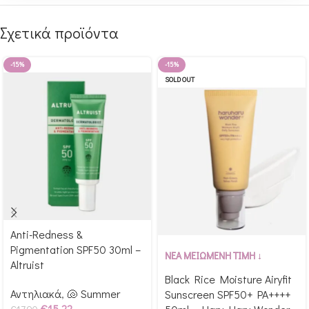
Σχετικά προϊόντα
-15%
-15%
SOLD OUT
Anti-Redness &
Αγόρασε & κέρδισε 179
Pigmentation SPF50 30ml –
Αγόρασε & κέρδισε 196
Glow Points!
ΝΕΑ ΜΕΙΩΜΕΝΗ ΤΙΜΗ ↓
Altruist
Glow Points!
Black Rice Moisture Airyfit
Αντηλιακά
,
🐚 Summer
Sunscreen SPF50+ PA++++
€
15.22