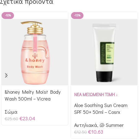
Σχετικά προϊόντα
-10%
-15%
&honey Melty Moist Body
Αγόρασε & κέρδισε 256
Αγόρασε & κέρδισε 125
ΝΕΑ ΜΕΙΩΜΕΝΗ ΤΙΜΗ ↓
Wash 500ml – Vicrea
Glow Points!
Glow Points!
Aloe Soothing Sun Cream
Σώμα
SPF 50+ 50ml – Cosrx
€
23.04
€
25.60
Αντηλιακά
,
🐚 Summer
€
10.63
€
12.50