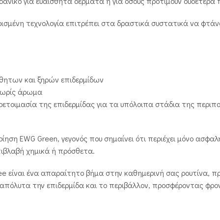
δανικό για ευαίσθητα δέρματα ή για όσους προτιμούν ουδέτερα 
ισμένη τεχνολογία επιτρέπει στα δραστικά συστατικά να φτάνο
θητων και ξηρών επιδερμίδων
χωρίς άρωμα
οετοιμασία της επιδερμίδας για τα υπόλοιπα στάδια της περιπ
οίηση EWG Green, γεγονός που σημαίνει ότι περιέχει μόνο ασφαλή
επιβλαβή χημικά ή πρόσθετα.
ree είναι ένα απαραίτητο βήμα στην καθημερινή σας ρουτίνα, π
απόλυτα την επιδερμίδα και το περιβάλλον, προσφέροντας φρο