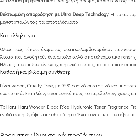
Απαλό και μη ερεθιστικό
: Είναι χωρίς άρωμα, καθιστώντας το ι
Βελτιωμένη απορρόφηση με Ultra Deep Technology
: Η πατενταρ
μεγιστοποιώντας τα αποτελέσματα.
Κατάλληλο για:
Όλους τους τύπους δέρματος, συμπεριλαμβανομένων των ευαίσ
Άτομα που αναζητούν ένα απαλό αλλά αποτελεσματικό toner 
Ηλικίες που επιθυμούν ενίσχυση ενυδάτωσης, προστασία και πρ
Καθαρή και βιώσιμη σύνθεση:
Είναι Vegan, Cruelty Free, με 95% φυσικά συστατικά και πιστοπ
συστατικά. Επιπλέον, είναι φιλικό προς το περιβάλλον, χωρίς 
Το
Haru Haru
Wonder Black Rice Hyaluronic Toner Fragrance F
ενυδάτωση, θρέψη και καθαρότητα. Ένα τονωτικό που σέβεται 
Βρες στην ίδια σειρά προϊόντων