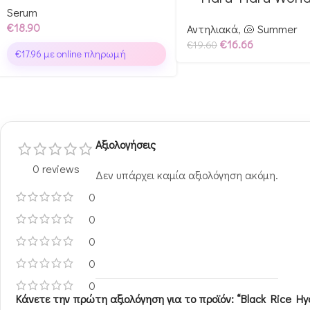
Serum
€
18.90
Αντηλιακά
,
🐚 Summer
€
16.66
€
19.60
€
17.96
με online πληρωμή
Αξιολογήσεις
0 reviews
Δεν υπάρχει καμία αξιολόγηση ακόμη.
0
0
0
0
0
Κάνετε την πρώτη αξιολόγηση για το προϊόν: “Black Rice Hy