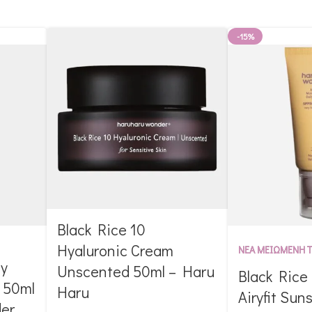
-15%
Black Rice 10
Hyaluronic Cream
ΝΕΑ ΜΕΙΩΜΕΝΗ Τ
ly
Unscented 50ml – Haru
Black Rice
 50ml
Haru
Airyfit Sun
er