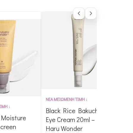
Bla
ΝΕΑ ΜΕΙΩΜΕΝΗ ΤΙΜΗ ↓
Ton
ΙΜΗ ↓
Black Rice Bakuchiol
150
 Moisture
Eye Cream 20ml – Haru
Wo
screen
Haru Wonder