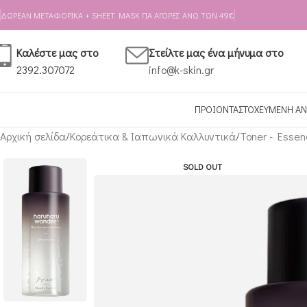
Skip to navigation
Skip to main content
ΔΩΡΕΑΝ ΜΕΤΑΦΟΡΙΚΑ + SHEET MASK ΓΙΑ ΑΓΟΡΕΣ ΑΝΩ ΤΩΝ 49€
Καλέστε μας στο
Στείλτε μας ένα μήνυμα στο
2392.307072
info@k-skin.gr
ΠΡΟΙΟΝΤΑ
ΣΤΟΧΕΥΜΕΝΗ ΑΝ
Αρχική σελίδα
Κορεάτικα & Ιαπωνικά Καλλυντικά
Toner - Essen
SOLD OUT