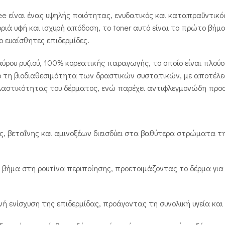
ee είναι ένας υψηλής ποιότητας, ενυδατικός και καταπραϋντικός
ά υφή και ισχυρή απόδοση, το toner αυτό είναι το πρώτο βήμα 
ο ευαίσθητες επιδερμίδες.
ρου ρυζιού, 100% κορεατικής παραγωγής, το οποίο είναι πλούσι
ρο τη βιοδιαθεσιμότητα των δραστικών συστατικών, με αποτέλ
λαστικότητας του δέρματος, ενώ παρέχει αντιφλεγμονώδη προ
ης, βεταΐνης και αμινοξέων διεισδύει στα βαθύτερα στρώματα τη
ο βήμα στη ρουτίνα περιποίησης, προετοιμάζοντας το δέρμα γ
ή ενίσχυση της επιδερμίδας, προάγοντας τη συνολική υγεία και