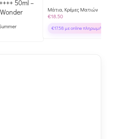
++++ 50ml –
Tone
Μάτια
,
Κρέμες Ματιών
 Wonder
€
16.
€
18.50
€
16
 Summer
€
17.58
με online πληρωμή