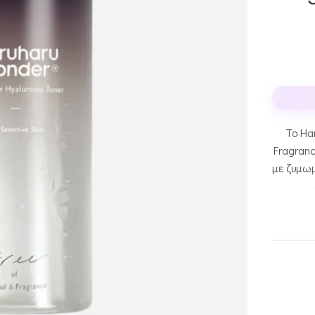
Το Ha
Fragran
με ζυμωμ