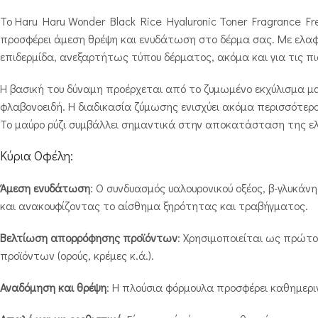
Το Haru Haru Wonder Black Rice Hyaluronic Toner Fragrance Fr
προσφέρει άμεση θρέψη και ενυδάτωση στο δέρμα σας. Με ελαφρι
επιδερμίδα, ανεξαρτήτως τύπου δέρματος, ακόμα και για τις πι
Η βασική του δύναμη προέρχεται από το ζυμωμένο εκχύλισμα μαύ
φλαβονοειδή. Η διαδικασία ζύμωσης ενισχύει ακόμα περισσότε
Το μαύρο ρύζι συμβάλλει σημαντικά στην αποκατάσταση της ε
Κύρια Οφέλη:
Άμεση ενυδάτωση
: Ο συνδυασμός υαλουρονικού οξέος, β-γλυκάν
και ανακουφίζοντας το αίσθημα ξηρότητας και τραβήγματος.
Βελτίωση απορρόφησης προϊόντων
: Χρησιμοποιείται ως πρώτ
προϊόντων (ορούς, κρέμες κ.ά.).
Αναδόμηση και θρέψη
: Η πλούσια φόρμουλα προσφέρει καθημεριν