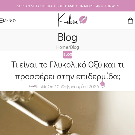
ΔΩΡΕΑΝ ΜΕΤΑΦΟΡΙΚΑ + SHEET MASK ΓΙΑ ΑΓΟΡΕΣ ΑΝΩ ΤΩΝ 49€
Skip to navigation
Skip to main content
ΜΕΝΟΥ
Blog
Home
Blog
BLOG
Τι είναι το Γλυκολικό Οξύ και τι
προσφέρει στην επιδερμίδα;
0
k-skin
On 10 Φεβρουαρίου 2026