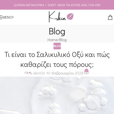
ΔΩΡΕΑΝ ΜΕΤΑΦΟΡΙΚΑ + SHEET MASK ΓΙΑ ΑΓΟΡΕΣ ΑΝΩ ΤΩΝ 49€
Skip to navigation
Skip to main content
ΜΕΝΟΥ
Blog
Home
Blog
BLOG
Τι είναι το Σαλικυλικό Οξύ και πώς
καθαρίζει τους πόρους;
0
k-skin
On 10 Φεβρουαρίου 2026