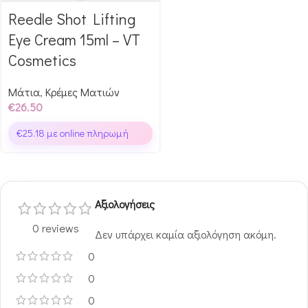
Reedle Shot Lifting
Αγόρασε & κέρδισε 265
Glow Points!
Eye Cream 15ml – VT
Cosmetics
Μάτια
,
Κρέμες Ματιών
€
26.50
€
25.18
με online πληρωμή
Αξιολογήσεις
0 reviews
Δεν υπάρχει καμία αξιολόγηση ακόμη.
0
0
0