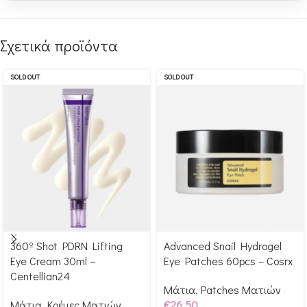
Σχετικά προϊόντα
SOLD OUT
SOLD OUT
360º Shot PDRN Lifting
Advanced Snail Hydrogel
Αγόρασε & κέρδισε 249
Αγόρασε & κέρδισε 265
Eye Cream 30ml –
Eye Patches 60pcs – Cosrx
Glow Points!
Glow Points!
Centellian24
Μάτια
,
Patches Ματιών
Μάτια
,
Κρέμες Ματιών
€
26.50