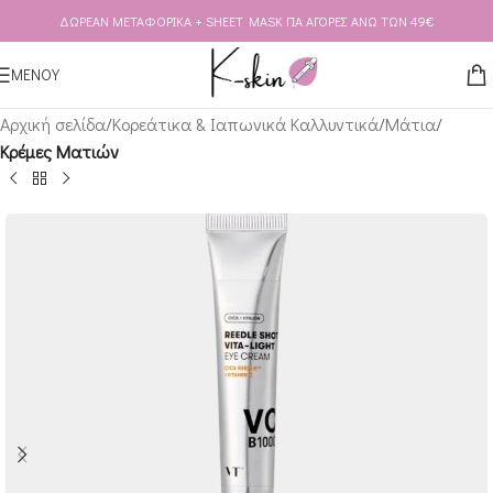
ΔΩΡΕΑΝ ΜΕΤΑΦΟΡΙΚΑ + SHEET MASK ΓΙΑ ΑΓΟΡΕΣ ΑΝΩ ΤΩΝ 49€
Skip to navigation
Skip to main content
ΜΕΝΟΥ
Αρχική σελίδα
Κορεάτικα & Ιαπωνικά Καλλυντικά
Μάτια
Κρέμες Ματιών