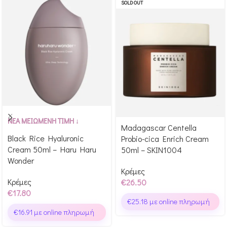
SOLD OUT
Αγόρασε & κέρδισε 178
ΝΕΑ ΜΕΙΩΜΕΝΗ ΤΙΜΗ ↓
Madagascar Centella
Αγόρασε & κέρδισε 265
Glow Points!
Black Rice Hyaluronic
Probio-cica Enrich Cream
Glow Points!
Cream 50ml – Haru Haru
50ml – SKIN1004
Wonder
Κρέμες
Κρέμες
€
26.50
€
17.80
€
25.18
με online πληρωμή
€
16.91
με online πληρωμή