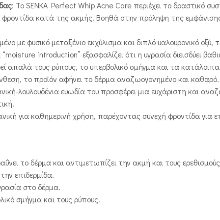
ίδας
: Το SENKA Perfect Whip Acne Care περιέχει το δραστικό συσ
ική φροντίδα κατά της ακμής. Βοηθά στην πρόληψη της εμφάνισ
μένο με φυσικό μεταξένιο εκχύλισμα και διπλό υαλουρονικό οξύ,
“moisture introduction” εξασφαλίζει ότι η υγρασία διεισδύει β
εί απαλά τους ρύπους, το υπερβολικό σμήγμα και τα κατάλοιπα
ύνθεση, το προϊόν αφήνει το δέρμα αναζωογονημένο και καθαρό.
ανική-λουλουδένια ευωδία του προσφέρει μια ευχάριστη και ανα
ική.
δανική για καθημερινή χρήση, παρέχοντας συνεχή φροντίδα για ε
αΰνει το δέρμα και αντιμετωπίζει την ακμή και τους ερεθισμούς
την επιδερμίδα.
γρασία στο δέρμα.
λικό σμήγμα και τους ρύπους.