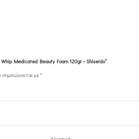
t Whip Medicated Beauty Foam 120gr – Shiseido”
α σημειώνονται με
*
Αρνητικά