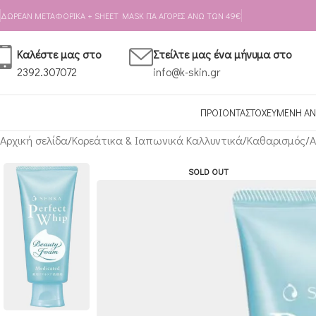
Skip to navigation
Skip to main content
ΔΩΡΕΑΝ ΜΕΤΑΦΟΡΙΚΑ + SHEET MASK ΓΙΑ ΑΓΟΡΕΣ ΑΝΩ ΤΩΝ 49€
Καλέστε μας στο
Στείλτε μας ένα μήνυμα στο
2392.307072
info@k-skin.gr
ΠΡΟΙΟΝΤΑ
ΣΤΟΧΕΥΜΕΝΗ ΑΝ
Αρχική σελίδα
Κορεάτικα & Ιαπωνικά Καλλυντικά
Καθαρισμός
Α
SOLD OUT