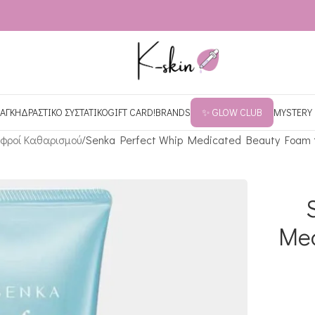
ΑΓΚΗ
ΔΡΑΣΤΙΚΟ ΣΥΣΤΑΤΙΚΟ
GIFT CARD!
BRANDS
✨ GLOW CLUB
MYSTERY
φροί Καθαρισμού
Senka Perfect Whip Medicated Beauty Foam 1
Me