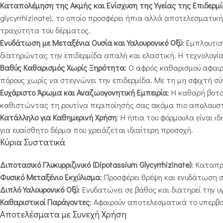
Καταπολέμηση της Ακμής και Ενίσχυση της Υγείας της Επιδερμ
glycyrrhizinate), το οποίο προσφέρει ήπια αλλά αποτελεσματ
τραχύτητα του δέρματος.
Ενυδάτωση με Μεταξένια Ουσία και Υαλουρονικό Οξύ
: Εμπλουτισ
διατηρώντας την επιδερμίδα απαλή και ελαστική. Η τεχνολογία 
Βαθύς Καθαρισμός Χωρίς Ξηρότητα
: Ο αφρός καθαρισμού αφαιρ
πόρους χωρίς να στεγνώνει την επιδερμίδα. Με τη μη σφιχτή σ
Ευχάριστο Άρωμα και Αναζωογονητική Εμπειρία
: Η καθαρή βοτ
καθιστώντας τη ρουτίνα περιποίησής σας ακόμα πιο απολαυστ
Κατάλληλο για Καθημερινή Χρήση
: Η ήπια του φόρμουλα είναι ι
για ευαίσθητο δέρμα που χρειάζεται ιδιαίτερη προσοχή.
Κύρια Συστατικά
Διποτασικό Γλυκυρριζινικό (Dipotassium Glycyrrhizinate)
: Καταπρ
Φυσικό Μεταξένιο Εκχύλισμα
: Προσφέρει θρέψη και ενυδάτωση σ
Διπλό Υαλουρονικό Οξύ
: Ενυδατώνει σε βάθος και διατηρεί την υ
Καθαριστικοί Παράγοντες
: Αφαιρούν αποτελεσματικά το υπερβο
Αποτελέσματα με Συνεχή Χρήση