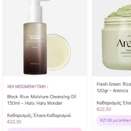
Fresh Green Ric
ΝΕΑ ΜΕΙΩΜΕΝΗ ΤΙΜΗ ↓
120gr – Arencia
Black Rice Moisture Cleansing Oil
Καθαρισμός
,
Έλα
150ml – Haru Haru Wonder
€
22.50
Καθαρισμός
,
Έλαια Καθαρισμού
€
21.38
με online
€
22.30