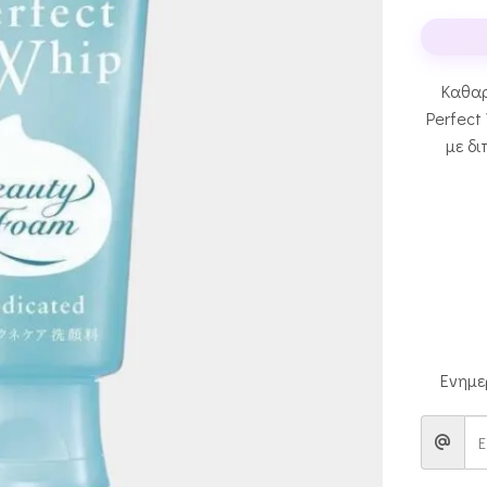
Καθαρ
Perfect
με δι
Ενημε