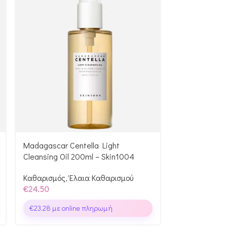
Madagascar Centella Light
Madagascar C
Cleansing Oil 200ml – Skin1004
Deep Cleansi
Skin1004
Καθαρισμός
,
Έλαια Καθαρισμού
€
24.50
Καθαρισμός
,
€
19.00
€
23.28
με online πληρωμή
€
18.05
με on