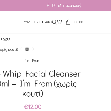
ΕΠΙΚΟΙΝΩΝΊΑ
ΣΥΝΔΕΣΗ / ΕΓΓΡΑΦΗ
€
0.00
 BOXES
ωρίς κουτί)
I'm From
e Whip Facial Cleanser
0ml – I’m From (χωρίς
κουτί)
€
12.00