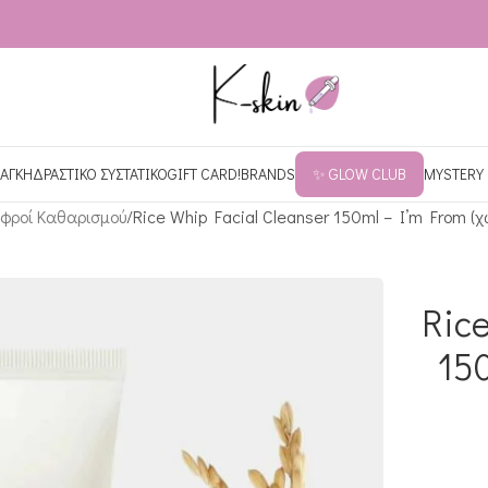
ΑΓΚΗ
ΔΡΑΣΤΙΚΟ ΣΥΣΤΑΤΙΚΟ
GIFT CARD!
BRANDS
✨ GLOW CLUB
MYSTERY
φροί Καθαρισμού
Rice Whip Facial Cleanser 150ml – I’m From (χ
Ric
15