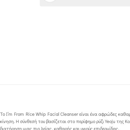
Το I’m From Rice Whip Facial Cleanser είναι ένα αφρώδες καθ
κίνηση. Η σύνθεσή του βασίζεται στο περίφημο ρύζι Yeoju της Κ
διατήρηση μιας πιο λείας, καθαρής και υγιούς επιδερμίδας.