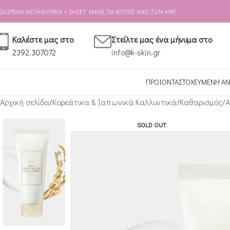
Skip to navigation
Skip to main content
ΔΩΡΕΑΝ ΜΕΤΑΦΟΡΙΚΑ + SHEET MASK ΓΙΑ ΑΓΟΡΕΣ ΑΝΩ ΤΩΝ 49€
Καλέστε μας στο
Στείλτε μας ένα μήνυμα στο
2392.307072
info@k-skin.gr
ΠΡΟΙΟΝΤΑ
ΣΤΟΧΕΥΜΕΝΗ ΑΝ
Αρχική σελίδα
Κορεάτικα & Ιαπωνικά Καλλυντικά
Καθαρισμός
Α
SOLD OUT