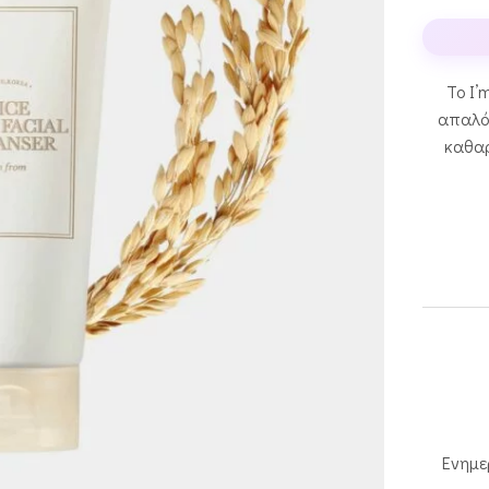
Το I’
απαλός
καθαρ
Ενημε