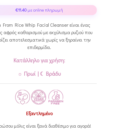
€
11.40
με online πληρωμή
m From Rice Whip Facial Cleanser είναι ένας
 αφρός καθαρισμού με εκχύλισμα ρυζιού που
ίζει αποτελεσματικά χωρίς να ξηραίνει την
επιδερμίδα.
Κατάλληλο για χρήση:
☼ Πρωί | ☾ Βράδυ
Εξαντλημένο
ρώσου μόλις είναι ξανά διαθέσιμο για αγορά!