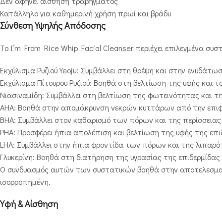
Δεν αφήνει αίσθηση τραβήγματος
Κατάλληλο για καθημερινή χρήση πρωί και βράδυ
Σύνθεση Υψηλής Απόδοσης
Το I’m From Rice Whip Facial Cleanser περιέχει επιλεγμένα σ
Εκχύλισμα Ρυζιού Yeoju: Συμβάλλει στη θρέψη και στην ενυδάτω
Εκχύλισμα Πίτουρου Ρυζιού: Βοηθά στη βελτίωση της υφής και τ
Νιασιναμίδη: Συμβάλλει στη βελτίωση της φωτεινότητας και τη
AHA: Βοηθά στην απομάκρυνση νεκρών κυττάρων από την επιφ
BHA: Συμβάλλει στον καθαρισμό των πόρων και της περίσσεια
PHA: Προσφέρει ήπια απολέπιση και βελτίωση της υφής της επι
LHA: Συμβάλλει στην ήπια φροντίδα των πόρων και της λιπαρ
Γλυκερίνη: Βοηθά στη διατήρηση της υγρασίας της επιδερμίδας
Ο συνδυασμός αυτών των συστατικών βοηθά στην αποτελεσματ
ισορροπημένη.
Υφή & Αίσθηση