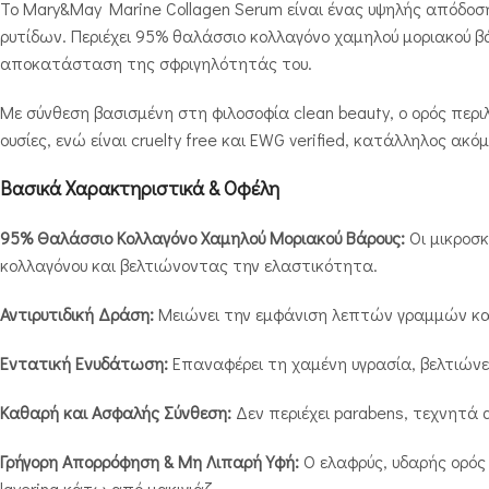
Το Mary&May Marine Collagen Serum είναι ένας υψηλής απόδο
ρυτίδων. Περιέχει 95% θαλάσσιο κολλαγόνο χαμηλού μοριακού 
αποκατάσταση της σφριγηλότητάς του.
Με σύνθεση βασισμένη στη φιλοσοφία clean beauty, ο ορός περ
ουσίες, ενώ είναι cruelty free και EWG verified, κατάλληλος ακό
Βασικά Χαρακτηριστικά & Οφέλη
95% Θαλάσσιο Κολλαγόνο Χαμηλού Μοριακού Βάρους:
Οι μικροσ
κολλαγόνου και βελτιώνοντας την ελαστικότητα.
Αντιρυτιδική Δράση:
Μειώνει την εμφάνιση λεπτών γραμμών και 
Εντατική Ενυδάτωση:
Επαναφέρει τη χαμένη υγρασία, βελτιώνει
Καθαρή και Ασφαλής Σύνθεση:
Δεν περιέχει parabens, τεχνητά 
Γρήγορη Απορρόφηση & Μη Λιπαρή Υφή:
Ο ελαφρύς, υδαρής ορός 
layering κάτω από μακιγιάζ.