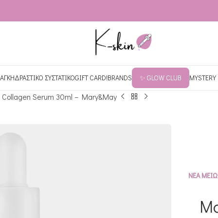
ΑΓΚΗ
ΔΡΑΣΤΙΚΟ ΣΥΣΤΑΤΙΚΟ
GIFT CARD!
BRANDS
✨ GLOW CLUB
MYSTERY
 Collagen Serum 30ml – Mary&May
ΝΕΑ ΜΕΙΩ
Ma