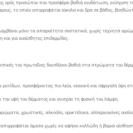
σης ορός προσώπου που προσφέρει βαθιά ενυδάτωση, ενίσχυση 
βάρους, το οποίο απορροφάται εύκολα και δρα σε βάθος, βοηθώ
ιλαμβάνει μόνο τα απαραίτητα συστατικά, χωρίς τεχνητά αρώμα
μη και για ευαίσθητες επιδερμίδες.
κοπικές του πρωτεΐνες διεισδύουν βαθιά στα στρώματα του δέ
ρυτίδων, προσφέροντας πιο λεία, νεανική και σφριγηλή όψη στ
 την υφή του δέρματος και ενισχύει τη φυσική του λάμψη.
αρώματα, χρωστικές, αλκοόλη, ορυκτέλαια, αλλεργιογόνες ουσίε
απορροφάται άμεσα χωρίς να αφήνει κολλώδη ή βαριά αίσθηση, 