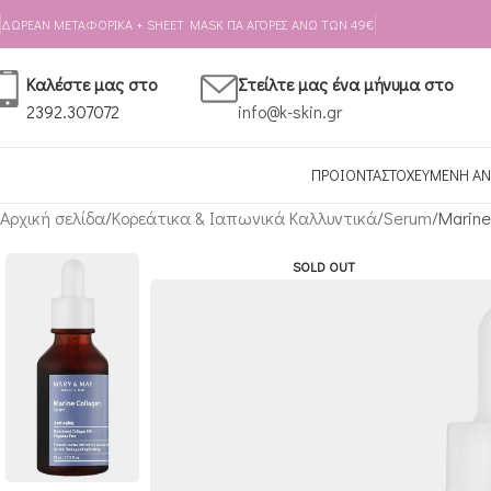
Skip to navigation
Skip to main content
ΔΩΡΕΑΝ ΜΕΤΑΦΟΡΙΚΑ + SHEET MASK ΓΙΑ ΑΓΟΡΕΣ ΑΝΩ ΤΩΝ 49€
Καλέστε μας στο
Στείλτε μας ένα μήνυμα στο
2392.307072
info@k-skin.gr
ΠΡΟΙΟΝΤΑ
ΣΤΟΧΕΥΜΕΝΗ ΑΝ
Αρχική σελίδα
Κορεάτικα & Ιαπωνικά Καλλυντικά
Serum
Marine
SOLD OUT