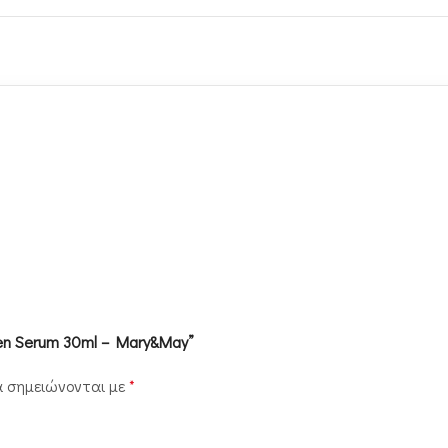
gen Serum 30ml – Mary&May”
α σημειώνονται με
*