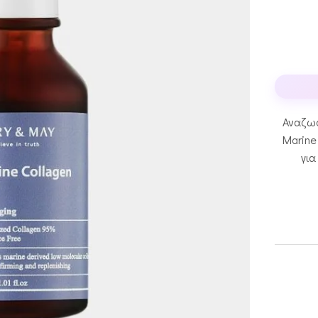
Αναζωο
Marine
για