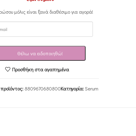
ρώσου μόλις είναι ξανά διαθέσιμο για αγορά!
Θέλω να ειδοποιηθώ!
Προσθήκη στα αγαπημένα
 προϊόντος:
8809670680800
Κατηγορία:
Serum