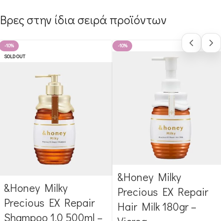
Βρες στην ίδια σειρά προϊόντων
-10%
-10%
SOLD OUT
&Honey Milky
Αγόρασε & κέρδισε 297
&Honey Milky
Αγόρασε & κέρδισε 345
Glow Points!
Precious EX Repair
Glow Points!
Precious EX Repair
Hair Milk 180gr –
Shampoo 1.0 500ml –