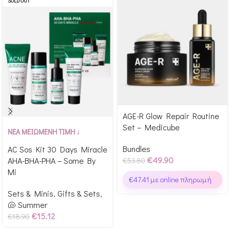
SOLD OUT
AGE-R Glow Repair Routine
Αγόρασε & κέρδισε 499
Set – Medicube
Αγόρασε & κέρδισε 189
Glow Points!
ΝΕΑ ΜΕΙΩΜΕΝΗ ΤΙΜΗ ↓
Glow Points!
Bundles
AC Sos Kit 30 Days Miracle
€
49.90
AHA-BHA-PHA – Some By
€
53.80
Mi
€
47.41
με online πληρωμή
Sets & Minis
,
Gifts & Sets
,
🐚 Summer
€
15.12
€
18.90