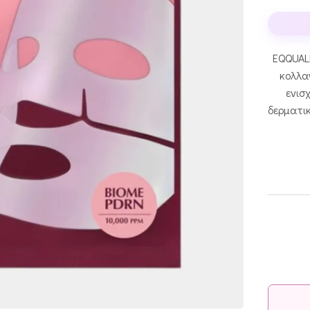
EQQUALB
κολλαγ
ενισ
δερματικ