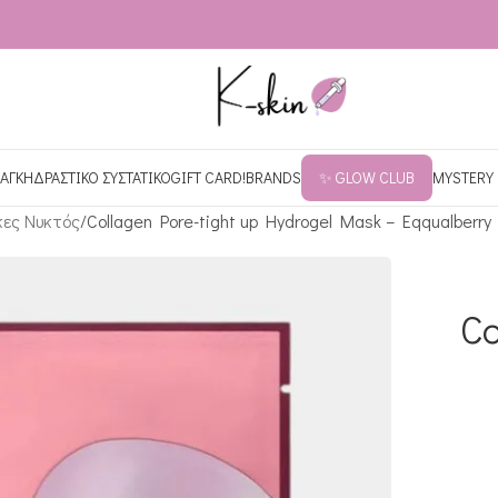
ΑΓΚΗ
ΔΡΑΣΤΙΚΟ ΣΥΣΤΑΤΙΚΟ
GIFT CARD!
BRANDS
✨ GLOW CLUB
MYSTERY
ες Νυκτός
Collagen Pore-tight up Hydrogel Mask – Eqqualberry
Co