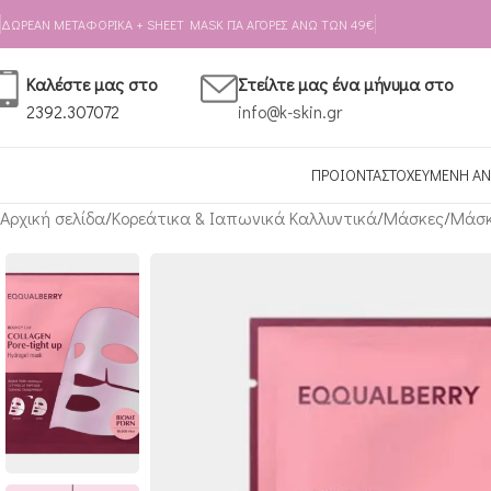
Skip to navigation
Skip to main content
ΔΩΡΕΑΝ ΜΕΤΑΦΟΡΙΚΑ + SHEET MASK ΓΙΑ ΑΓΟΡΕΣ ΑΝΩ ΤΩΝ 49€
Καλέστε μας στο
Στείλτε μας ένα μήνυμα στο
2392.307072
info@k-skin.gr
ΠΡΟΙΟΝΤΑ
ΣΤΟΧΕΥΜΕΝΗ ΑΝ
Αρχική σελίδα
Κορεάτικα & Ιαπωνικά Καλλυντικά
Μάσκες
Μάσκ