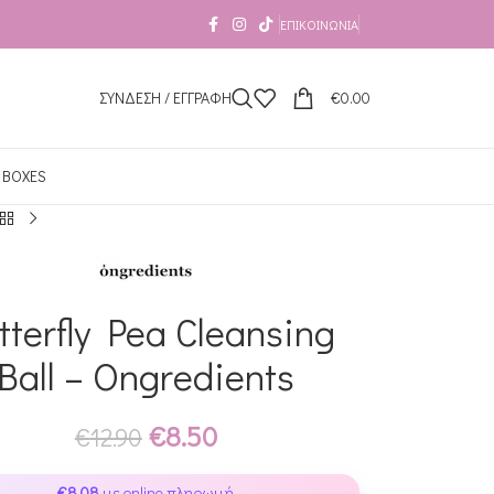
ΕΠΙΚΟΙΝΩΝΊΑ
ΣΥΝΔΕΣΗ / ΕΓΓΡΑΦΗ
€
0.00
 BOXES
tterfly Pea Cleansing
Ball – Ongredients
€
8.50
€
12.90
€
8.08
με online πληρωμή