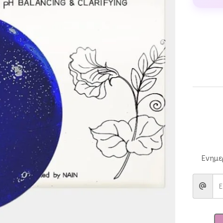
Ενημε