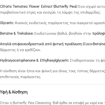
Clitoria Ternatea Flower Extract (Butterfly Pea):
Ένα ισχυρό αντι
περιβαλλοντικό στρες και ενισχύει τη λάμψη της επιδερμίδας.
Glycerin:
Φυσικός ενυδατικός παράγοντας που συγκρατεί υγρασί
Betaine & Trehalose:
Ενυδατώνουν βαθιά, βοηθούν στην
πρόληψ
Απαλά επιφανειοδραστικά από φυτική προέλευση (Coco-Betaine, 
δέρματος ή να ερεθίζουν.
Hydroxyacetophenone & Ethylhexylglycerin:
Σταθεροποιούν τη φό
Η σύνθεση είναι ήπια και φιλική για όλους τους τύπους δέρματ
επιθετικούς παράγοντες.
Υφή & Αίσθηση
Όταν η Butterfly Pea Cleansing Ball έρθει σε επαφή με νερό κ