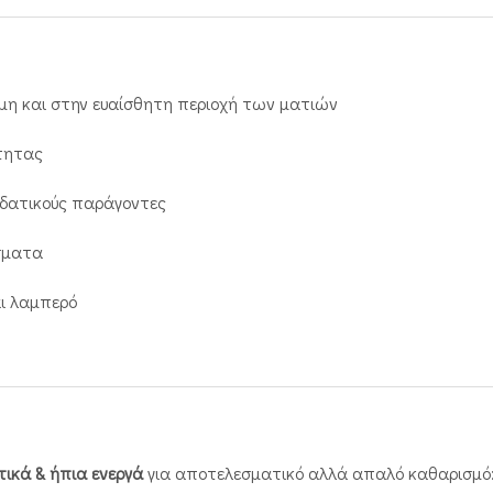
όμη και στην ευαίσθητη περιοχή των ματιών
τητας
νυδατικούς παράγοντες
ίσματα
αι λαμπερό
τικά & ήπια ενεργά
για αποτελεσματικό αλλά απαλό καθαρισμό