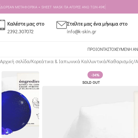
Skip to navigation
Skip to main content
ΔΩΡΕΑΝ ΜΕΤΑΦΟΡΙΚΑ + SHEET MASK ΓΙΑ ΑΓΟΡΕΣ ΑΝΩ ΤΩΝ 49€
Καλέστε μας στο
Στείλτε μας ένα μήνυμα στο
2392.307072
info@k-skin.gr
ΠΡΟΙΟΝΤΑ
ΣΤΟΧΕΥΜΕΝΗ ΑΝ
Αρχική σελίδα
Κορεάτικα & Ιαπωνικά Καλλυντικά
Καθαρισμός
Α
-34%
SOLD OUT