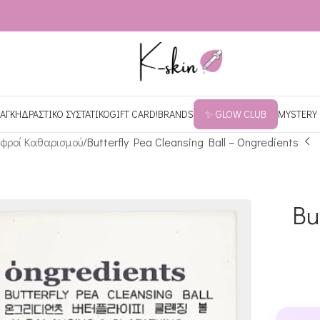
ΑΓΚΗ
ΔΡΑΣΤΙΚΟ ΣΥΣΤΑΤΙΚΟ
GIFT CARD!
BRANDS
✨ GLOW CLUB
MYSTERY
φροί Καθαρισμού
Butterfly Pea Cleansing Ball – Ongredients
Bu