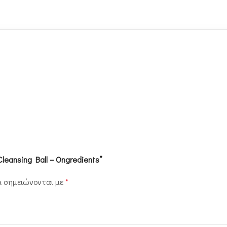
Cleansing Ball – Ongredients”
α σημειώνονται με
*