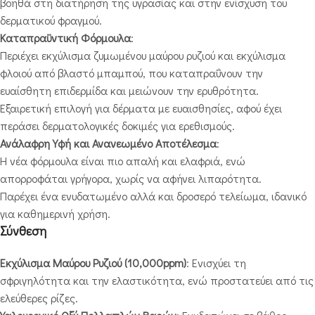
βοηθά στη διατήρηση της υγρασίας και στην ενίσχυση του
δερματικού φραγμού.
Καταπραϋντική Φόρμουλα
:
Περιέχει εκχύλισμα ζυμωμένου μαύρου ρυζιού και εκχύλισμα
φλοιού από βλαστό μπαμπού, που καταπραΰνουν την
ευαίσθητη επιδερμίδα και μειώνουν την ερυθρότητα.
Εξαιρετική επιλογή για δέρματα με ευαισθησίες, αφού έχει
περάσει δερματολογικές δοκιμές για ερεθισμούς.
Ανάλαφρη Υφή και Ανανεωμένο Αποτέλεσμα
:
Η νέα φόρμουλα είναι πιο απαλή και ελαφριά, ενώ
απορροφάται γρήγορα, χωρίς να αφήνει λιπαρότητα.
Παρέχει ένα ενυδατωμένο αλλά και δροσερό τελείωμα, ιδανικό
για καθημερινή χρήση.
Σύνθεση
Εκχύλισμα Μαύρου Ρυζιού (10,000ppm)
: Ενισχύει τη
σφριγηλότητα και την ελαστικότητα, ενώ προστατεύει από τις
ελεύθερες ρίζες.