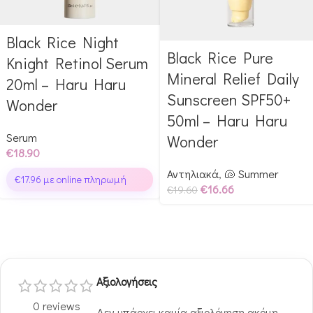
Black Rice Night
Αγόρασε & κέρδισε 189
Black Rice Pure
Αγόρασε & κέρδισε 196
Glow Points!
Knight Retinol Serum
Glow Points!
Mineral Relief Daily
20ml – Haru Haru
Sunscreen SPF50+
Wonder
50ml – Haru Haru
Serum
Wonder
€
18.90
Αντηλιακά
,
🐚 Summer
€
17.96
με online πληρωμή
€
16.66
€
19.60
Αξιολογήσεις
0 reviews
Δεν υπάρχει καμία αξιολόγηση ακόμη.