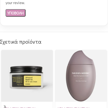
your review.
Σχετικά προϊόντα
Αγόρασε & κέρδισε 215
Αγόρασε & κέρδισε 178