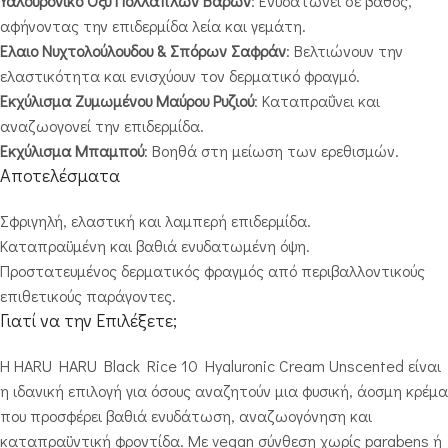
Υαλουρονικό Οξύ Πολλαπλών Βαρών
: Ενυδατώνει σε βάθος,
αφήνοντας την επιδερμίδα λεία και γεμάτη.
Έλαιο Νυχτολούλουδου & Σπόρων Σαφράν
: Βελτιώνουν την
ελαστικότητα και ενισχύουν τον δερματικό φραγμό.
Εκχύλισμα Ζυμωμένου Μαύρου Ρυζιού
: Καταπραΰνει και
αναζωογονεί την επιδερμίδα.
Εκχύλισμα Μπαμπού
: Βοηθά στη μείωση των ερεθισμών.
Αποτελέσματα
Σφριγηλή, ελαστική και λαμπερή επιδερμίδα.
Καταπραϋμένη και βαθιά ενυδατωμένη όψη.
Προστατευμένος δερματικός φραγμός από περιβαλλοντικούς
επιθετικούς παράγοντες.
Γιατί να την Επιλέξετε;
Η HARU HARU Black Rice 10 Hyaluronic Cream Unscented είναι
η ιδανική επιλογή για όσους αναζητούν μια φυσική, άοσμη κρέμα
που προσφέρει βαθιά ενυδάτωση, αναζωογόνηση και
καταπραϋντική φροντίδα. Με vegan σύνθεση χωρίς parabens ή